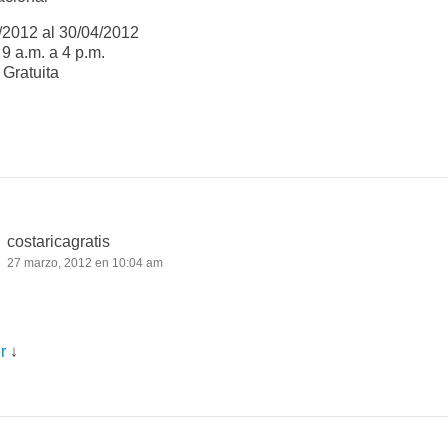
/2012 al 30/04/2012
 9 a.m. a 4 p.m.
 Gratuita
costaricagratis
27 marzo, 2012 en 10:04 am
r
↓