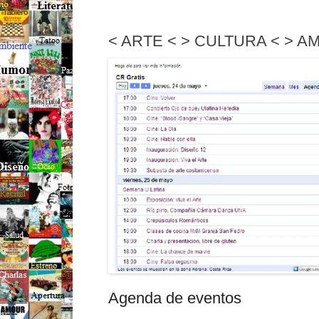
< ARTE < > CULTURA < > AM
Agenda de eventos