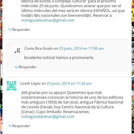
fábrica de licores a complejo cultural” para el próximo
miércoles 25 de junio. Quisiéramos aclarar que por ser el
último miércoles del mes será en idioma ESPAÑOL, así que
tod@s l@s nacionales son bienvenid@s. Reservar a:
visitaguiadacenac@gmail.com
Responder
Costa Rica Gratis
en
23 junio, 2014 en 11:06 am
Excelente noticia! Vamos a promoverla.
Responder
Lizeth López
en
23 junio, 2014 en 11:24 am
¡Mil gracias por su apoyo! Queremos que más
costarricenses conozcan la historia de uno de los edificios
más antiguos (1853) de San José, antigua Fábrica Nacional
de Licores (Fanal), hoy Centro Nacional de la Cultura
(Cenac). Cupo limitado. Reservaciones:
visitaguiadacenac@gmail.com
Responder