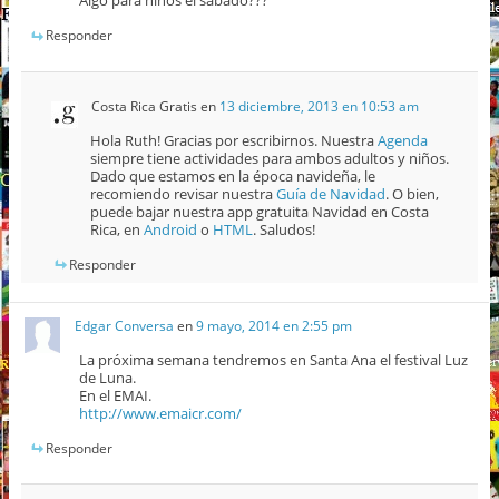
Algo para niños el sábado???
Responder
Costa Rica Gratis
en
13 diciembre, 2013 en 10:53 am
Hola Ruth! Gracias por escribirnos. Nuestra
Agenda
siempre tiene actividades para ambos adultos y niños.
Dado que estamos en la época navideña, le
recomiendo revisar nuestra
Guía de Navidad
. O bien,
puede bajar nuestra app gratuita Navidad en Costa
Rica, en
Android
o
HTML
. Saludos!
Responder
Edgar Conversa
en
9 mayo, 2014 en 2:55 pm
La próxima semana tendremos en Santa Ana el festival Luz
de Luna.
En el EMAI.
http://www.emaicr.com/
Responder