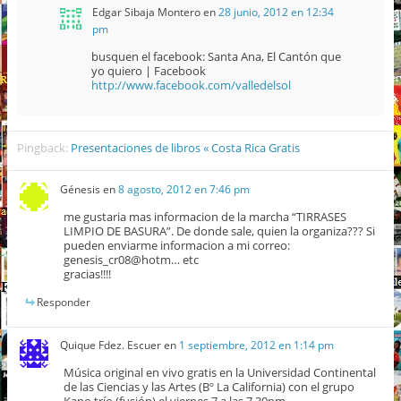
Edgar Sibaja Montero
en
28 junio, 2012 en 12:34
pm
busquen el facebook: Santa Ana, El Cantón que
yo quiero | Facebook
http://www.facebook.com/valledelsol
Pingback:
Presentaciones de libros « Costa Rica Gratis
Génesis
en
8 agosto, 2012 en 7:46 pm
me gustaria mas informacion de la marcha “TIRRASES
LIMPIO DE BASURA”. De donde sale, quien la organiza??? Si
pueden enviarme informacion a mi correo:
genesis_cr08@hotm… etc
gracias!!!!
Responder
Quique Fdez. Escuer
en
1 septiembre, 2012 en 1:14 pm
Música original en vivo gratis en la Universidad Continental
de las Ciencias y las Artes (Bº La California) con el grupo
Kano trío (fusión) el viernes 7 a las 7.30pm.