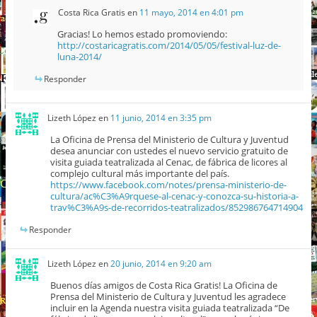
Costa Rica Gratis
en
11 mayo, 2014 en 4:01 pm
Gracias! Lo hemos estado promoviendo:
http://costaricagratis.com/2014/05/05/festival-luz-de-
luna-2014/
Responder
Lizeth López
en
11 junio, 2014 en 3:35 pm
La Oficina de Prensa del Ministerio de Cultura y Juventud
desea anunciar con ustedes el nuevo servicio gratuito de
visita guiada teatralizada al Cenac, de fábrica de licores al
complejo cultural más importante del país.
https://www.facebook.com/notes/prensa-ministerio-de-
cultura/ac%C3%A9rquese-al-cenac-y-conozca-su-historia-a-
trav%C3%A9s-de-recorridos-teatralizados/852986764714904
Responder
Lizeth López
en
20 junio, 2014 en 9:20 am
Buenos días amigos de Costa Rica Gratis! La Oficina de
Prensa del Ministerio de Cultura y Juventud les agradece
incluir en la Agenda nuestra visita guiada teatralizada “De