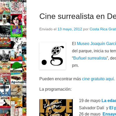
Cine surrealista en 
Enviado el
13 mayo, 2012
por
Costa Rica Grat
El
Museo Joaquín Garc
del parque, inicia su t
“
Buñuel surrealista
”, de
pm.
Pueden encontrar más
cine gratuito aquí
.
La programación:
19 de mayo
La eda
Salvador Dalí y
El 
26 de mayo
Ensayo