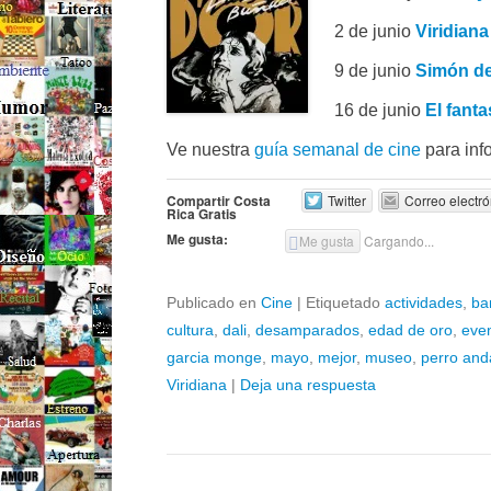
2 de junio
Viridiana
9 de junio
Simón de
16 de junio
El fanta
Ve nuestra
guía semanal de cine
para info
Compartir Costa
Twitter
Correo electró
Rica Gratis
Me gusta:
Me gusta
Cargando...
Publicado en
Cine
|
Etiquetado
actividades
,
ba
cultura
,
dali
,
desamparados
,
edad de oro
,
eve
garcia monge
,
mayo
,
mejor
,
museo
,
perro and
Viridiana
|
Deja una respuesta