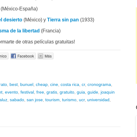
(México-España)
l desierto
(México) y
Tierra sin pan
(1933)
sma de la libertad
(Francia)
rmarte de otras películas gratuitas!
nico
Facebook
Más
rato
,
best
,
bunuel
,
cheap
,
cine
,
costa rica
,
cr
,
cronograma
,
nt
,
evento
,
festival
,
free
,
gratis
,
gratuito
,
guia
,
guide
,
joaquin
aluz
,
sabado
,
san jose
,
tourism
,
turismo
,
ucr
,
universidad
,