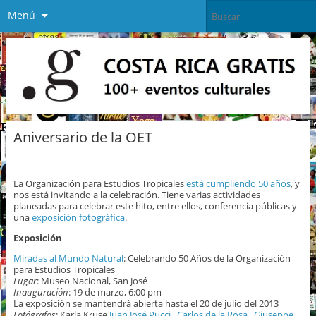
Menú
Aniversario de la OET
La Organización para Estudios Tropicales
está cumpliendo 50 años
, y
nos está invitando a la celebración. Tiene varias actividades
planeadas para celebrar este hito, entre ellos, conferencia públicas y
una
exposición fotográfica
.
Exposición
Miradas al Mundo Natural
: Celebrando 50 Años de la Organización
para Estudios Tropicales
Lugar
: Museo Nacional, San José
Inauguración
: 19 de marzo, 6:00 pm
La exposición se mantendrá abierta hasta el 20 de julio del 2013
Fotógrafos
: Karla Kruse,
Juan José Pucci
,
Carlos de la Rosa
,
Giuseppe