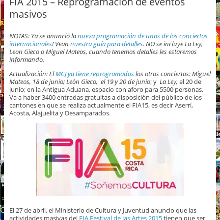
FIA 2015 – Reprogramación de eventos
masivos
NOTAS: Ya se anunció la
nueva programación de unos de los conciertos
internacionales
! Vean
nuestra guía para detalles
. NO se incluye La Ley,
Leon Gieco o Miguel Mateos, cuando tenemos detalles les estaremos
informando.
Actualización: El
MCJ ya tiene reprogramados
los otros conciertos: Miguel
Mateos, 18 de junio; León Gieco,
el 19 y 20 de junio
; y
La Ley,
el 20 de
junio; en la Antigua Aduana, espacio con aforo para 5500 personas.
Va a haber 3400 entradas gratuitas a disposición del público de los
cantones en que se realiza actualmente el FIA15, es decir Aserrí,
Acosta, Alajuelita y Desamparados.
El 27 de abril, el Ministerio de Cultura y Juventud anuncio que las
actividades masivas del
FIA Festival de las Artes 2015
tienen que ser