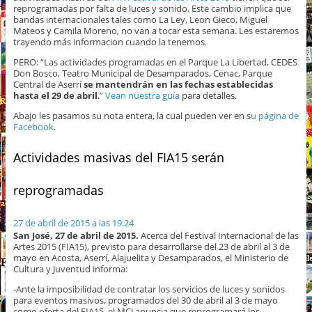
reprogramadas por falta de luces y sonido. Este cambio implica que
bandas internacionales tales como La Ley, Leon Gieco, Miguel
Mateos y Camila Moreno, no van a tocar esta semana. Les estaremos
trayendo más informacion cuando la tenemos.
PERO: “Las actividades programadas en el Parque La Libertad, CEDES
Don Bosco, Teatro Municipal de Desamparados, Cenac, Parque
Central de Aserrí
se mantendrán en las fechas establecidas
hasta el 29 de abril
.”
Vean nuestra guía
para detalles.
Abajo les pasamos su nota entera, la cual pueden ver en s
u página de
Facebook
.
Actividades masivas del FIA15 serán
reprogramadas
27 de abril de 2015 a las 19:24
San José, 27 de abril de 2015.
Acerca del Festival Internacional de las
Artes 2015 (FIA15), previsto para desarrollarse del 23 de abril al 3 de
mayo en Acosta, Aserrí, Alajuelita y Desamparados, el Ministerio de
Cultura y Juventud informa:
-Ante la imposibilidad de contratar los servicios de luces y sonidos
para eventos masivos, programados del 30 de abril al 3 de mayo
como oferta del FIA15, el MCJ anuncia que reprogramará los