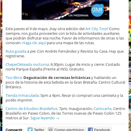
Este jueves el 9 de mayo, ¡hay otra edición del
Art City Tour
! Como
siempre, nos gusta proveerles con la lista de actividades auxiliares
que podrán disfrutar esa noche. Favor de informarnos de otras si las
conocen.
Haga clic aquí
para una mapa de las rutas.
Ruta
guiada
a pie: Con Andrés Fernández y Revista Su Casa. Hay que
registrarse.
ChepeCleteada nocturna
: 6:30pm, Lugar de inicio y cierre: Costado
norte Parque España (Frente al INS). Gratuito.
Tico Birra
:
Degustación de cervezas británicas
y hablando un
poco de la historia de esta bebida en la Gran Bretaña. Centro Cultural
Británico.
Tienda Inmaculada
: 5pm a 9pm, llevar (o comprar) una camiseta y la
podés imprimir.
Centro de Estudios Brasileños:
7pm, Inauguración,
Cariocarte
, Centro
Brasileño en Paseo Colon, de las Torres nuevas de Paseo Colón 125
metros al Sur.
Sigue leyendo
→
Compartir
Twitter
Correo electrónico
Facebook