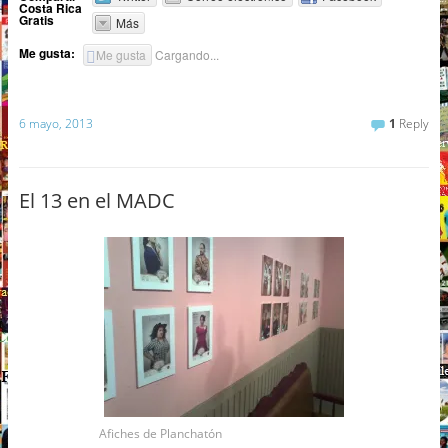
Costa Rica
Gratis
Más
Me gusta:
Me gusta
Cargando...
6 mayo, 2013
1
Reply
El 13 en el MADC
Afiches de Planchatón