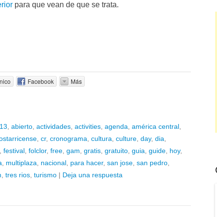
rior
para que vean de que se trata.
nico
Facebook
Más
13
,
abierto
,
actividades
,
activities
,
agenda
,
américa central
,
ostarricense
,
cr
,
cronograma
,
cultura
,
culture
,
day
,
dia
,
,
festival
,
folclor
,
free
,
gam
,
gratis
,
gratuito
,
guia
,
guide
,
hoy
,
a
,
multiplaza
,
nacional
,
para hacer
,
san jose
,
san pedro
,
m
,
tres rios
,
turismo
|
Deja una respuesta