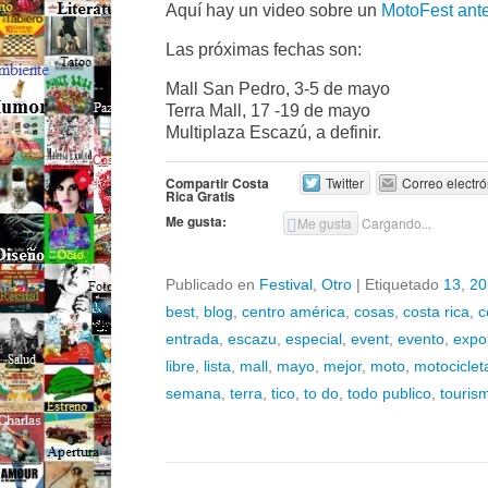
Aquí hay un video sobre un
MotoFest ante
Las próximas fechas son:
Mall San Pedro, 3-5 de mayo
Terra Mall, 17 -19 de mayo
Multiplaza Escazú, a definir.
Compartir Costa
Twitter
Correo electró
Rica Gratis
Me gusta:
Me gusta
Cargando...
Publicado en
Festival
,
Otro
|
Etiquetado
13
,
20
best
,
blog
,
centro américa
,
cosas
,
costa rica
,
c
entrada
,
escazu
,
especial
,
event
,
evento
,
expo
libre
,
lista
,
mall
,
mayo
,
mejor
,
moto
,
motociclet
semana
,
terra
,
tico
,
to do
,
todo publico
,
touris