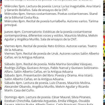
Miércoles 5pm. Lectura de poesía: Lorca: La luz inagotable. Ana Istarú
y Gerardo Bolaños. Sala de ensayos de la CNT.
Miércoles 6pm. Versos costarricenses. Poetas costarricenses. Stand
de la Editorial Costa Rica.
Miércoles 8pm. Recital de poesía turrialbeña. Autores varios. Tarima
principal.
Jueves 4pm. Conversatorio: Estéticas de la poesía costarricense
contemporánea, diferentes voces y estilos. Mauricio Molina, Melvin
Aguilar y Angélica Murillo. Sala de ensayos de la CNT.
Viernes 4pm. Recital de poesía: Reto Erótico. Autoras varias. Teatro
de la Aduana.
Viernes 7pm. Recital de poesía de Uruk. Autores varios Salón Alberto
Cañas, en la Antigua Aduana.
Sábado 2pm. Recital de poesía. Nidia Marina González Vásquez,
Rodrigo Zúñiga, Gustavo Arroyo, Pablo Narval y Gustavo Solórzano-
Alfaro. Salón Alberto Cañas, en la Antigua Aduana
Sábado 3pm. Presentación del libro: Poesía y Drama. Ana Istarú.
Salón Alberto Cañas, en la Antigua Aduana.
Sábado 4pm. Lectura de poesía. Luis Chaves, Mauricio Molina,
Alexander Obando, Angélica Murillo, Melvin Aguilar y Ricardo
Marín. Casa del Cuño.
Domingo 4pm. Lectura de poesía. César Maurel, Silvia Piranesi,
Esteban Chinchilla, Gabriela Arguedas, Emilia Villegas, Osvaldo
Sauma, Héctor Burke, Alfredo Trejos, Carla Pravisani, Diana Ávila,