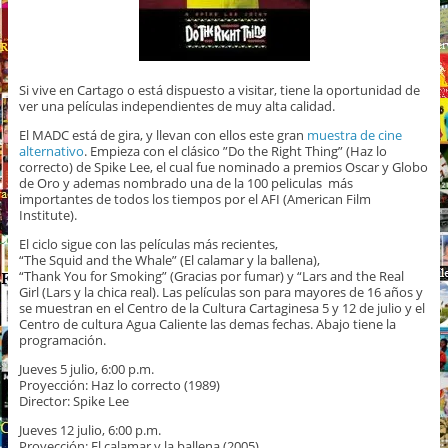
Si vive en Cartago o está dispuesto a visitar, tiene la oportunidad de
ver una películas independientes de muy alta calidad.
El MADC está de gira, y llevan con ellos este gran
muestra de cine
alternativo
. Empieza con el clásico ”Do the Right Thing” (Haz lo
correcto) de Spike Lee, el cual fue nominado a premios Oscar y Globo
de Oro y ademas nombrado una de la 100 peliculas más
importantes de todos los tiempos por el AFI (American Film
Institute).
El ciclo sigue con las películas más recientes,
“The Squid and the Whale” (El calamar y la ballena),
“Thank You for Smoking” (Gracias por fumar) y “Lars and the Real
Girl (Lars y la chica real). Las películas son para mayores de 16 años y
se muestran en el Centro de la Cultura Cartaginesa 5 y 12 de julio y el
Centro de cultura Agua Caliente las demas fechas. Abajo tiene la
programación.
Jueves 5 julio, 6:00 p.m.
Proyección: Haz lo correcto (1989)
Director: Spike Lee
Jueves 12 julio, 6:00 p.m.
Proyección: El calamar y la ballena (2005)