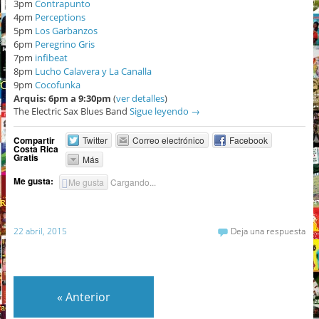
3pm
Contrapunto
4pm
Perceptions
5pm
Los Garbanzos
6pm
Peregrino Gris
7pm
infibeat
8pm
Lucho Calavera y La Canalla
9pm
Cocofunka
Arquis: 6pm a 9:30pm
(
ver detalles
)
The Electric Sax Blues Band
Sigue leyendo
→
Compartir
Twitter
Correo electrónico
Facebook
Costa Rica
Gratis
Más
Me gusta:
Me gusta
Cargando...
22 abril, 2015
Deja una respuesta
«
Anterior