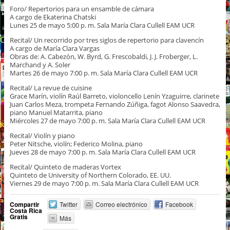
Foro/ Repertorios para un ensamble de cámara
A cargo de Ekaterina Chatski
Lunes 25 de mayo 5:00 p. m. Sala María Clara Cullell EAM UCR
Recital/ Un recorrido por tres siglos de repertorio para clavencín
A cargo de María Clara Vargas
Obras de: A. Cabezón, W. Byrd, G. Frescobaldi, J. J. Froberger, L.
Marchand y A. Soler
Martes 26 de mayo 7:00 p. m. Sala María Clara Cullell EAM UCR
Recital/ La revue de cuisine
Grace Marín, violín Raúl Barreto, violoncello Lenín Yzaguirre, clarinete
Juan Carlos Meza, trompeta Fernando Zúñiga, fagot Alonso Saavedra,
piano Manuel Matarrita, piano
Miércoles 27 de mayo 7:00 p. m. Sala María Clara Cullell EAM UCR
Recital/ Violín y piano
Peter Nitsche, violín; Federico Molina, piano
Jueves 28 de mayo 7:00 p. m. Sala María Clara Cullell EAM UCR
Recital/ Quinteto de maderas Vortex
Quinteto de University of Northern Colorado, EE. UU.
Viernes 29 de mayo 7:00 p. m. Sala María Clara Cullell EAM UCR
Compartir
Twitter
Correo electrónico
Facebook
Costa Rica
Gratis
Más