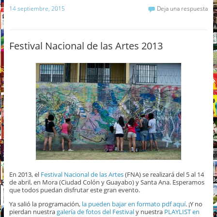
14 septiembre, 2015
Deja una respuesta
Festival Nacional de las Artes 2013
En 2013, el
Festival Nacional de las Artes
(FNA) se realizará del 5 al 14
de abril, en Mora (Ciudad Colón y Guayabo) y Santa Ana. Esperamos
que todos puedan disfrutar este gran evento.
Ya salió la programación,
la pueden bajar en formato pdf aquí
. ¡Y no
pierdan nuestra
galería de fotos del Festival
y nuestra
PLAYLIST en