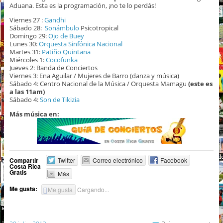
Aduana. Esta es la programación, ¡no te lo perdás!
Viernes 27 :
Gandhi
Sábado 28:
Sonámbulo
Psicotropical
Domingo 29:
Ojo de Buey
Lunes 30:
Orquesta Sinfónica Nacional
Martes 31:
Patiño Quintana
Miércoles 1:
Cocofunka
Jueves 2: Banda de Conciertos
Viernes 3: Ena Aguilar / Mujeres de Barro (danza y música)
Sábado 4: Centro Nacional de la Música / Orquesta Mamagu
(este es
a las 11am)
Sábado 4:
Son de Tikizia
Más música en:
Compartir
Twitter
Correo electrónico
Facebook
Costa Rica
Gratis
Más
Me gusta:
Me gusta
Cargando...