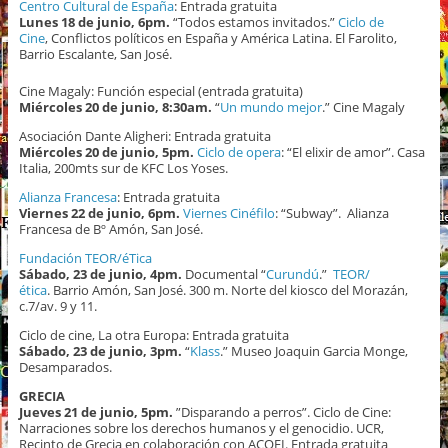
Centro Cultural de España
: Entrada gratuita
Lunes 18 de junio, 6pm.
“Todos estamos invitados.”
Ciclo de
Cine
, Conflictos políticos en España y América Latina. El Farolito,
Barrio Escalante, San José.
Cine Magaly: Función especial (entrada gratuita)
Miércoles 20 de junio, 8:30am.
“
Un mundo mejor
.” Cine Magaly
Asociación Dante Aligheri: Entrada gratuita
Miércoles 20 de junio, 5pm.
Ciclo de opera
: “El elixir de amor”. Casa
Italia, 200mts sur de KFC Los Yoses.
Alianza Francesa
: Entrada gratuita
Viernes 22 de junio, 6pm.
Viernes Cinéfilo
: “Subway”. Alianza
Francesa de Bº Amón, San José.
Fundación TEOR/éTica
Sábado, 23 de junio, 4pm.
Documental “
Curundú
.”
TEOR/
ética
. Barrio Amón, San José. 300 m. Norte del kiosco del Morazán,
c.7/av. 9 y 11.
Ciclo de cine, La otra Europa: Entrada gratuita
Sábado, 23 de junio, 3pm.
“
Klass
.” Museo Joaquin Garcia Monge,
Desamparados.
GRECIA
Jueves 21 de junio, 5pm.
”Disparando a perros”. Ciclo de Cine:
Narraciones sobre los derechos humanos y el genocidio. UCR,
Recinto de Grecia en colaboración con ACOFI. Entrada gratuita