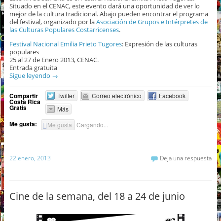
Situado en el CENAC, este evento dará una oportunidad de ver lo
mejor de la cultura tradicional. Abajo pueden encontrar el programa
del festival, organizado por la
Asociación de Grupos e Intérpretes de
las Culturas Populares Costarricenses
.
Festival Nacional Emilia Prieto Tugores
: Expresión de las culturas
populares
25 al 27 de Enero 2013, CENAC.
Entrada gratuita
Sigue leyendo
→
Compartir
Twitter
Correo electrónico
Facebook
Costa Rica
Gratis
Más
Me gusta:
Me gusta
Cargando...
22 enero, 2013
Deja una respuesta
Cine de la semana, del 18 a 24 de junio