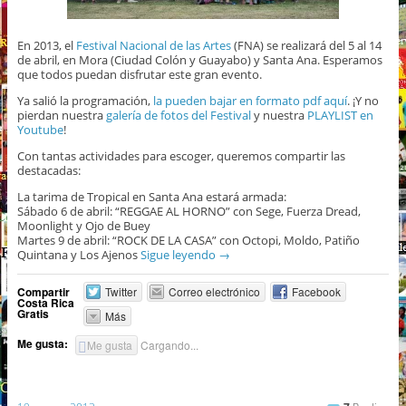
En 2013, el
Festival Nacional de las Artes
(FNA) se realizará del 5 al 14
de abril, en Mora (Ciudad Colón y Guayabo) y Santa Ana. Esperamos
que todos puedan disfrutar este gran evento.
Ya salió la programación,
la pueden bajar en formato pdf aquí
. ¡Y no
pierdan nuestra
galería de fotos del Festival
y nuestra
PLAYLIST en
Youtube
!
Con tantas actividades para escoger, queremos compartir las
destacadas:
La tarima de Tropical en Santa Ana estará armada:
Sábado 6 de abril: “REGGAE AL HORNO” con Sege, Fuerza Dread,
Moonlight y Ojo de Buey
Martes 9 de abril: “ROCK DE LA CASA” con Octopi, Moldo, Patiño
Quintana y Los Ajenos
Sigue leyendo
→
Compartir
Twitter
Correo electrónico
Facebook
Costa Rica
Gratis
Más
Me gusta:
Me gusta
Cargando...