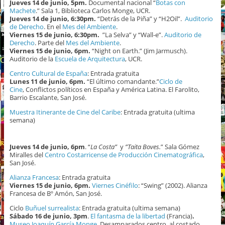
Jueves 14 de junio, 5pm.
Documental nacional “
Botas con
Machete
.” Sala 1, Biblioteca Carlos Monge, UCR.
Jueves 14 de junio, 6:30pm.
“Detrás de la Piña” y “H2Oil”.
Auditorio
de Derecho
. En el
Mes del Ambiente
.
Viernes 15 de junio, 6:30pm.
”La Selva” y “Wall-e”.
Auditorio de
Derecho
. Parte del
Mes del Ambiente
.
Viernes 15 de junio, 6pm.
“Night on Earth.” (Jim Jarmusch).
Auditorio de la
Escuela de Arquitectura
, UCR.
Centro Cultural de España
: Entrada gratuita
Lunes 11 de junio, 6pm.
“El último comandante.”
Ciclo de
Cine
, Conflictos políticos en España y América Latina. El Farolito,
Barrio Escalante, San José.
Muestra Itinerante de Cine del Caribe
: Entrada gratuita (ultima
semana)
Jueves 14 de junio, 6pm
. “
La Costa”
y
”Taita Boves.
” Sala Gómez
Miralles del
Centro Costarricense de Producción Cinematográfica
,
San José.
Alianza Francesa
: Entrada gratuita
Viernes 15 de junio, 6pm.
Viernes Cinéfilo
: “Swing” (2002). Alianza
Francesa de Bº Amón, San José.
Ciclo
Buñuel surrealista
: Entrada gratuita (ultima semana)
Sábado 16 de junio, 3pm
.
El fantasma de la libertad
(Francia)
.
Museo Joaquín García Monge
, Desamparados centro, al costado