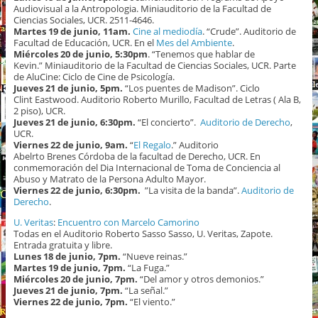
Audiovisual a la Antropologia. Miniauditorio de la Facultad de
Ciencias Sociales, UCR. 2511-4646.
Martes 19 de junio, 11am.
Cine al mediodía
. “Crude”. Auditorio de
Facultad de Educación, UCR. En el
Mes del Ambiente
.
Miércoles 20 de junio, 5:30pm
. “Tenemos que hablar de
Kevin.” Miniauditorio de la Facultad de Ciencias Sociales, UCR. Parte
de AluCine: Ciclo de Cine de Psicología.
Jueves 21 de junio, 5pm.
“Los puentes de Madison”. Ciclo
Clint Eastwood. Auditorio Roberto Murillo, Facultad de Letras ( Ala B,
2 piso), UCR.
Jueves 21 de junio, 6:30pm.
“El concierto”.
Auditorio de Derecho
,
UCR.
Viernes 22 de junio, 9am.
“
El Regalo
.” Auditorio
Abelrto Brenes Córdoba de la facultad de Derecho, UCR. En
conmemoración del Dia Internacional de Toma de Conciencia al
Abuso y Matrato de la Persona Adulto Mayor.
Viernes 22 de junio, 6:30pm.
”La visita de la banda”.
Auditorio de
Derecho
.
U. Veritas
:
Encuentro con Marcelo Camorino
Todas en el Auditorio Roberto Sasso Sasso, U. Veritas, Zapote.
Entrada gratuita y libre.
Lunes 18 de junio, 7pm.
“Nueve reinas.”
Martes 19 de junio, 7pm.
“La Fuga.”
Miércoles 20 de junio, 7pm.
“Del amor y otros demonios.”
Jueves 21 de junio, 7pm.
“La señal.”
Viernes 22 de junio, 7pm.
“El viento.”