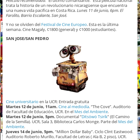
Película recomendada
: “El último comandante.” Esta película nacional
trata la historia de un revolucionario nicaragüense que encuentra
una nueva vida pacifica en Costa Rica.
Lunes 11 de junio, 6pm. El
Farolito, Barrio Escalante, San José.
Y no se olviden del
Festival de Cine Europeo
. Esta es la última
semana. Cine Magaly, ¢1800 (general) y ¢1000 (estudiantes).
SAN JOSE/SAN PEDRO
Cine universitario
en la UCR: Entrada gratuita
Martes 12 de junio, 11am.
Cine al mediodía
. “The Cove”. Auditorio
de Facultad de Educación, UCR. En el
Mes del Ambiente
.
Martes 12 de junio, 5pm.
Documental “
Ditsöwö Tsirík
” (El Camino
de la Semilla). UCR, Sala 3, Biblioteca Carlos Monge. Parte del
Mes del
Ambiente
.
Jueves 14 de junio, 5pm.
“Million Dollar Baby”. Ciclo Clint Eastwood.
Auditorio Roberto Murillo, Facultad de Letras ( Ala B, 2 piso), UCR.