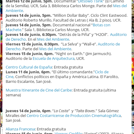
Martes 12 de junio, 5pm.
Documental “
Ditsöwö Tsirík
” (El Camino
de la Semilla). UCR, Sala 3, Biblioteca Carlos Monge. Parte del
Mes del
Ambiente
.
Jueves 14 de junio, 5pm.
“Million Dollar Baby”. Ciclo Clint Eastwood.
Auditorio Roberto Murillo, Facultad de Letras ( Ala B, 2 piso), UCR.
Jueves 14 de junio, 5pm.
Documental nacional “
Botas con
Machete
.” Sala 1, Biblioteca Carlos Monge, UCR.
Jueves 14 de junio, 6:30pm.
“Detrás de la Piña” y “H2Oil”.
Auditorio
de Derecho
. En el
Mes del Ambiente
.
Viernes 15 de junio, 6:30pm.
”La Selva” y “Wall-e”.
Auditorio de
Derecho
. Parte del
Mes del Ambiente
.
Viernes 15 de junio, 6pm.
“Night on Earth.” (Jim Jarmusch).
Auditorio de la
Escuela de Arquitectura
, UCR.
Centro Cultural de España
: Entrada gratuita
Lunes 11 de junio, 6pm.
“El último comandante.”
Ciclo de
Cine
, Conflictos políticos en España y América Latina. El Farolito,
Barrio Escalante, San José.
Muestra Itinerante de Cine del Caribe
: Entrada gratuita (ultima
semana)
Jueves 14 de junio, 6pm
. “
La Costa”
y
”Taita Boves.
” Sala Gómez
Miralles del
Centro Costarricense de Producción Cinematográfica
,
San José.
Alianza Francesa
: Entrada gratuita
Viernes 15 de junio, 6pm.
Viernes Cinéfilo
: “Swing” (2002). Alianza