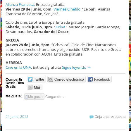
Alianza Francesa
: Entrada gratuita
Viernes 29 de junio, 6pm.
Viernes Cinéfilo
: “Le bal”. Alianza
Francesa de Bº Amón, San José.
Ciclo de cine, La otra Europa: Entrada gratuita
Sábado, 30 de junio, 3pm.
“
Kolya
.” Museo Joaquin Garcia Monge,
Desamparados.
Ganador del Oscar.
GRECIA
Jueves 28 de junio, 5pm.
”Grbavica”. Ciclo de Cine: Narraciones
sobre los derechos humanos y el genocidio. UCR, Recinto de Grecia
en colaboración con ACOFI. Entrada gratuita
HEREDIA
Cine en la UNA
: Entrada gratuita
Sigue leyendo
→
Compartir
Twitter
Correo electrónico
Facebook
Costa Rica
Gratis
Más
Me gusta:
Me gusta
Cargando...
24 junio, 2012
Deja una respuesta