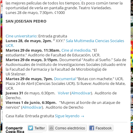
las mejores películas de todos los tiempos. Es poco común tener la
oportunidad de verla en pantalla grande. Teatro Variedades.
Lunes 28 de mayo, 7:30pm. ¢1000
SAN JOSE/SAN PEDRO
Cine universitario
: Entrada gratuita
Lunes 28, de mayo, 2pm. ”
XXY.”
Sala Multimedia Ciencias Sociales
UCR
.
Martes 29 de mayo, 11:30am.
Cine al mediodia
. “El
estudiante.” Auditorio de Facultad de Educación, UCR.
Martes 29 de mayo, 3:15pm.
Documental “Asalto al Sueño.” Sala de
Audiovisuales de Instituto de Investigaciones Sociales (situado entre
la Facultad de Farmacia y la Facultad de Microbiología) de
Uli Stelzner.
Martes 29 de mayo, 7pm.
Documental
”Botas con machete.” UCR,
Plaza 24 de Abril (Ciencias Sociales UCR). Si llueve: Auditorio de Mate,
UCR.
Jueves 31
de mayo, 6:30pm.
Volver
(
Almodóvar
). Auditorio de
Derecho.
Viernes 1 de junio, 6:30pm.
”Mujeres al borde de un ataque de
nervios” (
Almodóvar
). Auditorio de Derecho
Casa Italia: Entrada gratuita
Sigue leyendo
→
Compartir
Twitter
Correo electrónico
Facebook
Costa Rica