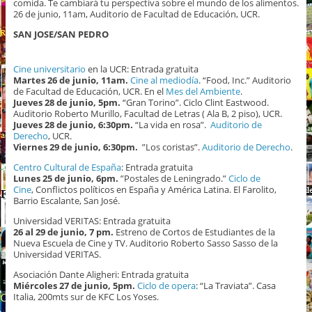
comida. Te cambiará tu perspectiva sobre el mundo de los alimentos.
26 de junio, 11am, Auditorio de Facultad de Educación, UCR.
SAN JOSE/SAN PEDRO
Cine universitario
en la UCR: Entrada gratuita
Martes 26 de junio, 11am.
Cine al mediodía
. “Food, Inc.” Auditorio
de Facultad de Educación, UCR. En el
Mes del Ambiente
.
Jueves 28 de junio, 5pm.
“Gran Torino”. Ciclo Clint Eastwood.
Auditorio Roberto Murillo, Facultad de Letras ( Ala B, 2 piso), UCR.
Jueves 28 de junio, 6:30pm.
“La vida en rosa”.
Auditorio de
Derecho
, UCR.
Viernes 29 de junio, 6:30pm.
”Los coristas”.
Auditorio de Derecho
.
Centro Cultural de España
: Entrada gratuita
Lunes 25 de junio, 6pm.
”Postales de Leningrado.”
Ciclo de
Cine
, Conflictos políticos en España y América Latina. El Farolito,
Barrio Escalante, San José.
Universidad VERITAS: Entrada gratuita
26 al 29 de junio, 7 pm.
Estreno de Cortos de Estudiantes de la
Nueva Escuela de Cine y TV. Auditorio Roberto Sasso Sasso de la
Universidad VERITAS.
Asociación Dante Aligheri: Entrada gratuita
Miércoles 27 de junio, 5pm.
Ciclo de opera
: “La Traviata”. Casa
Italia, 200mts sur de KFC Los Yoses.