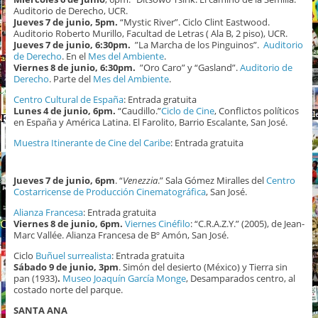
Auditorio de Derecho, UCR.
Jueves 7 de junio, 5pm.
“Mystic River”. Ciclo Clint Eastwood.
Auditorio Roberto Murillo, Facultad de Letras ( Ala B, 2 piso), UCR.
Jueves 7 de junio, 6:30pm.
”La Marcha de los Pinguinos”.
Auditorio
de Derecho
. En el
Mes del Ambiente
.
Viernes 8 de junio, 6:30pm.
”Oro Caro” y “Gasland”.
Auditorio de
Derecho
. Parte del
Mes del Ambiente
.
Centro Cultural de España
: Entrada gratuita
Lunes 4 de junio, 6pm.
“Caudillo.”
Ciclo de Cine
, Conflictos políticos
en España y América Latina. El Farolito, Barrio Escalante, San José.
Muestra Itinerante de Cine del Caribe
: Entrada gratuita
Jueves 7 de junio, 6pm
. “
Venezzia
.” Sala Gómez Miralles del
Centro
Costarricense de Producción Cinematográfica
, San José.
Alianza Francesa
: Entrada gratuita
Viernes 8 de junio, 6pm.
Viernes Cinéfilo
: “C.R.A.Z.Y.” (2005), de Jean-
Marc Vallée. Alianza Francesa de Bº Amón, San José.
Ciclo
Buñuel surrealista
: Entrada gratuita
Sábado 9 de junio, 3pm
. Simón del desierto (México) y Tierra sin
pan (1933)
.
Museo Joaquín García Monge
, Desamparados centro, al
costado norte del parque.
SANTA ANA