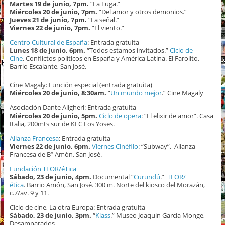
Martes 19 de junio, 7pm.
“La Fuga.”
Miércoles 20 de junio, 7pm.
“Del amor y otros demonios.”
Jueves 21 de junio, 7pm.
“La señal.”
Viernes 22 de junio, 7pm.
“El viento.”
Centro Cultural de España
: Entrada gratuita
Lunes 18 de junio, 6pm.
“Todos estamos invitados.”
Ciclo de
Cine
, Conflictos políticos en España y América Latina. El Farolito,
Barrio Escalante, San José.
Cine Magaly: Función especial (entrada gratuita)
Miércoles 20 de junio, 8:30am.
“
Un mundo mejor
.” Cine Magaly
Asociación Dante Aligheri: Entrada gratuita
Miércoles 20 de junio, 5pm.
Ciclo de opera
: “El elixir de amor”. Casa
Italia, 200mts sur de KFC Los Yoses.
Alianza Francesa
: Entrada gratuita
Viernes 22 de junio, 6pm.
Viernes Cinéfilo
: “Subway”. Alianza
Francesa de Bº Amón, San José.
Fundación TEOR/éTica
Sábado, 23 de junio, 4pm.
Documental “
Curundú
.”
TEOR/
ética
. Barrio Amón, San José. 300 m. Norte del kiosco del Morazán,
c.7/av. 9 y 11.
Ciclo de cine, La otra Europa: Entrada gratuita
Sábado, 23 de junio, 3pm.
“
Klass
.” Museo Joaquin Garcia Monge,
Desamparados.