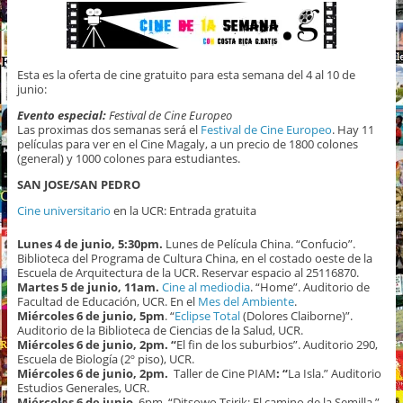
Esta es la oferta de cine gratuito para esta semana del 4 al 10 de
junio:
Evento especial:
Festival de Cine Europeo
Las proximas dos semanas será el
Festival de Cine Europeo
. Hay 11
películas para ver en el Cine Magaly, a un precio de 1800 colones
(general) y 1000 colones para estudiantes.
SAN JOSE/SAN PEDRO
Cine universitario
en la UCR: Entrada gratuita
Lunes 4 de junio, 5:30pm.
Lunes de Película China. “Confucio”.
Biblioteca del Programa de Cultura China, en el costado oeste de la
Escuela de Arquitectura de la UCR. Reservar espacio al 25116870.
Martes 5 de junio, 11am.
Cine al mediodia
. “Home”. Auditorio de
Facultad de Educación, UCR. En el
Mes del Ambiente
.
Miércoles 6 de junio, 5pm
. “
Eclipse Total
(Dolores Claiborne)”.
Auditorio de la Biblioteca de Ciencias de la Salud, UCR.
Miércoles 6 de junio, 2pm. “
El fin de los suburbios”. Auditorio 290,
Escuela de Biología (2º piso), UCR.
Miércoles 6 de junio, 2pm.
Taller de Cine PIAM
: “
La Isla.” Auditorio
Estudios Generales, UCR.
Miércoles 6 de junio
, 6pm. “Ditsowo Tsirik: El camino de la Semilla.”