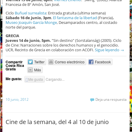
Francesa de Bº Amón, San José.
Ciclo
Buñuel surrealista
: Entrada gratuita (ultima semana)
Sábado 16 de junio, 3pm
.
El fantasma de la libertad
(Francia)
.
Museo Joaquín García Monge
, Desamparados centro, al costado
norte del parque.
GRECIA
Jueves 14 de junio, 5pm.
”Sin destino” (Sorstalanság) (2005). Ciclo
de Cine: Narraciones sobre los derechos humanos y el genocidio.
UCR, Recinto de Grecia en colaboración con ACOFI.
Sigue leyendo
→
Compartir
Twitter
Correo electrónico
Facebook
Costa Rica
Gratis
Más
Me gusta:
Me gusta
Cargando...
10 junio, 2012
Deja una respuesta
Cine de la semana, del 4 al 10 de junio