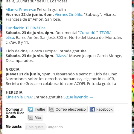
Italia, 200mts sur de KFC Los Yoses.
Alianza Francesa
: Entrada gratuita
Viernes 22 de junio, 6pm.
Viernes Cinéfilo
: “Subway”. Alianza
Francesa de Bº Amón, San José.
Fundación TEOR/éTica
Sábado, 23 de junio, 4pm.
Documental “
Curundú
.”
TEOR/
ética
. Barrio Amón, San José. 300 m. Norte del kiosco del Morazán,
c.7/av. 9 y 11.
Ciclo de cine, La otra Europa: Entrada gratuita
Sábado, 23 de junio, 3pm.
“
Klass
.” Museo Joaquin Garcia Monge,
Desamparados.
GRECIA
Jueves 21 de junio, 5pm.
”Disparando a perros”. Ciclo de Cine:
Narraciones sobre los derechos humanos y el genocidio. UCR,
Recinto de Grecia en colaboración con ACOFI. Entrada gratuita
HEREDIA
Cine en la UNA
: Entrada gratuita
Sigue leyendo
→
Compartir
Twitter
Correo electrónico
Facebook
Costa Rica
Gratis
Más
Me gusta:
Me gusta
Cargando...