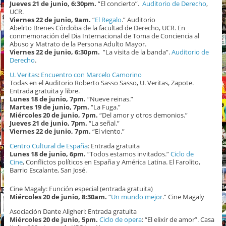
Jueves 21 de junio, 6:30pm.
“El concierto”.
Auditorio de Derecho
,
UCR.
Viernes 22 de junio, 9am.
“
El Regalo
.” Auditorio
Abelrto Brenes Córdoba de la facultad de Derecho, UCR. En
conmemoración del Dia Internacional de Toma de Conciencia al
Abuso y Matrato de la Persona Adulto Mayor.
Viernes 22 de junio, 6:30pm.
”La visita de la banda”.
Auditorio de
Derecho
.
U. Veritas
:
Encuentro con Marcelo Camorino
Todas en el Auditorio Roberto Sasso Sasso, U. Veritas, Zapote.
Entrada gratuita y libre.
Lunes 18 de junio, 7pm.
“Nueve reinas.”
Martes 19 de junio, 7pm.
“La Fuga.”
Miércoles 20 de junio, 7pm.
“Del amor y otros demonios.”
Jueves 21 de junio, 7pm.
“La señal.”
Viernes 22 de junio, 7pm.
“El viento.”
Centro Cultural de España
: Entrada gratuita
Lunes 18 de junio, 6pm.
“Todos estamos invitados.”
Ciclo de
Cine
, Conflictos políticos en España y América Latina. El Farolito,
Barrio Escalante, San José.
Cine Magaly: Función especial (entrada gratuita)
Miércoles 20 de junio, 8:30am.
“
Un mundo mejor
.” Cine Magaly
Asociación Dante Aligheri: Entrada gratuita
Miércoles 20 de junio, 5pm.
Ciclo de opera
: “El elixir de amor”. Casa