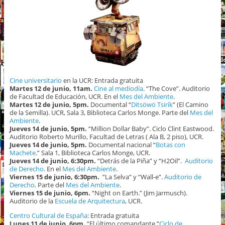
Cine universitario
en la UCR: Entrada gratuita
Martes 12 de junio, 11am.
Cine al mediodía
. “The Cove”. Auditorio
de Facultad de Educación, UCR. En el
Mes del Ambiente
.
Martes 12 de junio, 5pm.
Documental “
Ditsöwö Tsirík
” (El Camino
de la Semilla). UCR, Sala 3, Biblioteca Carlos Monge. Parte del
Mes del
Ambiente
.
Jueves 14 de junio, 5pm.
“Million Dollar Baby”. Ciclo Clint Eastwood.
Auditorio Roberto Murillo, Facultad de Letras ( Ala B, 2 piso), UCR.
Jueves 14 de junio, 5pm.
Documental nacional “
Botas con
Machete
.” Sala 1, Biblioteca Carlos Monge, UCR.
Jueves 14 de junio, 6:30pm.
“Detrás de la Piña” y “H2Oil”.
Auditorio
de Derecho
. En el
Mes del Ambiente
.
Viernes 15 de junio, 6:30pm.
”La Selva” y “Wall-e”.
Auditorio de
Derecho
. Parte del
Mes del Ambiente
.
Viernes 15 de junio, 6pm.
“Night on Earth.” (Jim Jarmusch).
Auditorio de la
Escuela de Arquitectura
, UCR.
Centro Cultural de España
: Entrada gratuita
Lunes 11 de junio, 6pm.
“El último comandante.”
Ciclo de