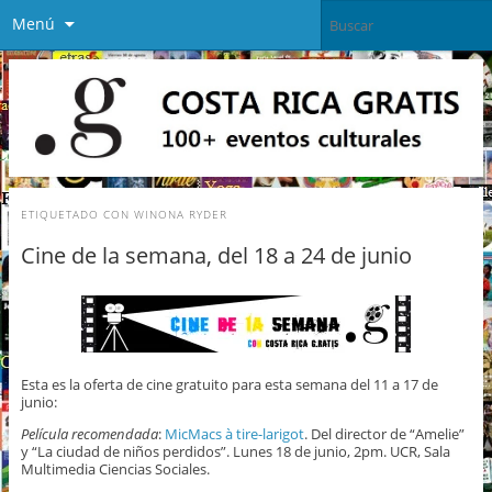
Menú
ETIQUETADO CON
WINONA RYDER
Cine de la semana, del 18 a 24 de junio
Esta es la oferta de cine gratuito para esta semana del 11 a 17 de
junio:
Película recomendada
:
MicMacs à tire-larigot
. Del director de “Amelie”
y “La ciudad de niños perdidos”. Lunes 18 de junio, 2pm. UCR, Sala
Multimedia Ciencias Sociales.