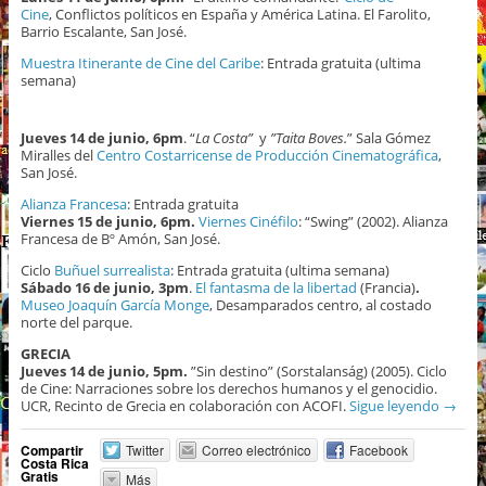
Cine
, Conflictos políticos en España y América Latina. El Farolito,
Barrio Escalante, San José.
Muestra Itinerante de Cine del Caribe
: Entrada gratuita (ultima
semana)
Jueves 14 de junio, 6pm
. “
La Costa”
y
”Taita Boves.
” Sala Gómez
Miralles del
Centro Costarricense de Producción Cinematográfica
,
San José.
Alianza Francesa
: Entrada gratuita
Viernes 15 de junio, 6pm.
Viernes Cinéfilo
: “Swing” (2002). Alianza
Francesa de Bº Amón, San José.
Ciclo
Buñuel surrealista
: Entrada gratuita (ultima semana)
Sábado 16 de junio, 3pm
.
El fantasma de la libertad
(Francia)
.
Museo Joaquín García Monge
, Desamparados centro, al costado
norte del parque.
GRECIA
Jueves 14 de junio, 5pm.
”Sin destino” (Sorstalanság) (2005). Ciclo
de Cine: Narraciones sobre los derechos humanos y el genocidio.
UCR, Recinto de Grecia en colaboración con ACOFI.
Sigue leyendo
→
Compartir
Twitter
Correo electrónico
Facebook
Costa Rica
Gratis
Más