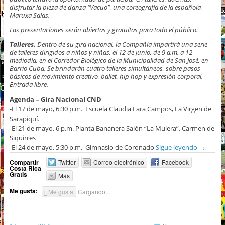
disfrutar la pieza de danza “Vacuo”, una coreografía de la española,
Maruxa Salas.
Las presentaciones serán abiertas y gratuitas para todo el público.
Talleres.
Dentro de su gira nacional, la Compañía impartirá una serie
de talleres dirigidos a niños y niñas, el 12 de junio, de 9 a.m. a 12
mediodía, en el Corredor Biológico de la Municipalidad de San José, en
Barrio Cuba. Se brindarán cuatro talleres simultáneos, sobre pasos
básicos de movimiento creativo, ballet, hip hop y expresión corporal.
Entrada libre.
Agenda – Gira Nacional CND
-El 17 de mayo, 6:30 p.m. Escuela Claudia Lara Campos, La Virgen de
Sarapiquí.
-El 21 de mayo, 6 p.m. Planta Bananera Salón “La Mulera”, Carmen de
Siquirres
-El 24 de mayo, 5:30 p.m. Gimnasio de Coronado
Sigue leyendo
→
Compartir
Twitter
Correo electrónico
Facebook
Costa Rica
Gratis
Más
Me gusta:
Me gusta
Cargando...