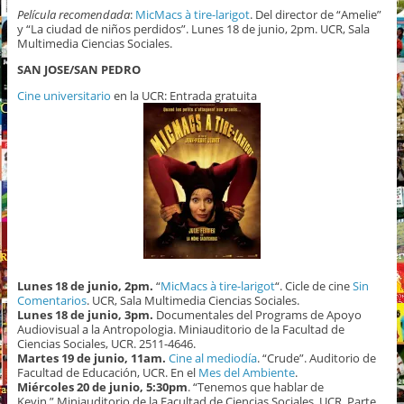
Película recomendada
:
MicMacs à tire-larigot
. Del director de “Amelie”
y “La ciudad de niños perdidos”. Lunes 18 de junio, 2pm. UCR, Sala
Multimedia Ciencias Sociales.
SAN JOSE/SAN PEDRO
Cine universitario
en la UCR: Entrada gratuita
Lunes 18 de junio, 2pm.
“
MicMacs à tire-larigot
“. Cicle de cine
Sin
Comentarios
. UCR, Sala Multimedia Ciencias Sociales.
Lunes 18 de junio, 3pm.
Documentales del Programs de Apoyo
Audiovisual a la Antropologia. Miniauditorio de la Facultad de
Ciencias Sociales, UCR. 2511-4646.
Martes 19 de junio, 11am.
Cine al mediodía
. “Crude”. Auditorio de
Facultad de Educación, UCR. En el
Mes del Ambiente
.
Miércoles 20 de junio, 5:30pm
. “Tenemos que hablar de
Kevin.” Miniauditorio de la Facultad de Ciencias Sociales, UCR. Parte