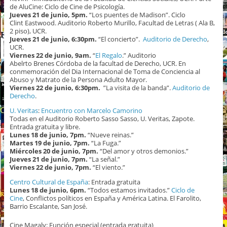
de AluCine: Ciclo de Cine de Psicología.
Jueves 21 de junio, 5pm.
“Los puentes de Madison”. Ciclo
Clint Eastwood. Auditorio Roberto Murillo, Facultad de Letras ( Ala B,
2 piso), UCR.
Jueves 21 de junio, 6:30pm.
“El concierto”.
Auditorio de Derecho
,
UCR.
Viernes 22 de junio, 9am.
“
El Regalo
.” Auditorio
Abelrto Brenes Córdoba de la facultad de Derecho, UCR. En
conmemoración del Dia Internacional de Toma de Conciencia al
Abuso y Matrato de la Persona Adulto Mayor.
Viernes 22 de junio, 6:30pm.
”La visita de la banda”.
Auditorio de
Derecho
.
U. Veritas
:
Encuentro con Marcelo Camorino
Todas en el Auditorio Roberto Sasso Sasso, U. Veritas, Zapote.
Entrada gratuita y libre.
Lunes 18 de junio, 7pm.
“Nueve reinas.”
Martes 19 de junio, 7pm.
“La Fuga.”
Miércoles 20 de junio, 7pm.
“Del amor y otros demonios.”
Jueves 21 de junio, 7pm.
“La señal.”
Viernes 22 de junio, 7pm.
“El viento.”
Centro Cultural de España
: Entrada gratuita
Lunes 18 de junio, 6pm.
“Todos estamos invitados.”
Ciclo de
Cine
, Conflictos políticos en España y América Latina. El Farolito,
Barrio Escalante, San José.
Cine Magaly: Función especial (entrada gratuita)