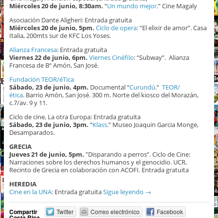
Miércoles 20 de junio, 8:30am.
“
Un mundo mejor
.” Cine Magaly
Asociación Dante Aligheri: Entrada gratuita
Miércoles 20 de junio, 5pm.
Ciclo de opera
: “El elixir de amor”. Casa
Italia, 200mts sur de KFC Los Yoses.
Alianza Francesa
: Entrada gratuita
Viernes 22 de junio, 6pm.
Viernes Cinéfilo
: “Subway”. Alianza
Francesa de Bº Amón, San José.
Fundación TEOR/éTica
Sábado, 23 de junio, 4pm.
Documental “
Curundú
.”
TEOR/
ética
. Barrio Amón, San José. 300 m. Norte del kiosco del Morazán,
c.7/av. 9 y 11.
Ciclo de cine, La otra Europa: Entrada gratuita
Sábado, 23 de junio, 3pm.
“
Klass
.” Museo Joaquin Garcia Monge,
Desamparados.
GRECIA
Jueves 21 de junio, 5pm.
”Disparando a perros”. Ciclo de Cine:
Narraciones sobre los derechos humanos y el genocidio. UCR,
Recinto de Grecia en colaboración con ACOFI. Entrada gratuita
HEREDIA
Cine en la UNA
: Entrada gratuita
Sigue leyendo
→
Compartir
Twitter
Correo electrónico
Facebook
Costa Rica