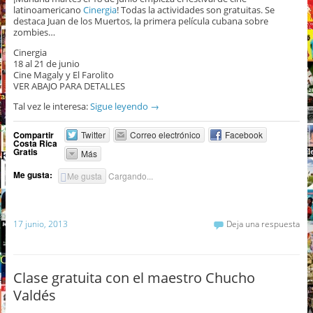
latinoamericano
Cinergia
! Todas la actividades son gratuitas. Se
destaca Juan de los Muertos, la primera película cubana sobre
zombies…
Cinergia
18 al 21 de junio
Cine Magaly y El Farolito
VER ABAJO PARA DETALLES
Tal vez le interesa:
Sigue leyendo
→
Compartir
Twitter
Correo electrónico
Facebook
Costa Rica
Gratis
Más
Me gusta:
Me gusta
Cargando...
17 junio, 2013
Deja una respuesta
Clase gratuita con el maestro Chucho
Valdés