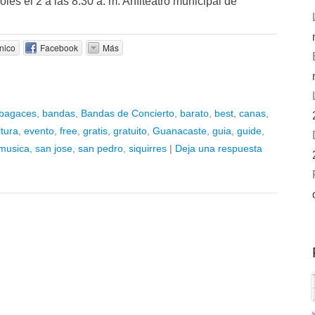
les el 2 a las 8:30 a. m. Anfiteatro municipal de
nico
Facebook
Más
bagaces
,
bandas
,
Bandas de Concierto
,
barato
,
best
,
canas
,
ltura
,
evento
,
free
,
gratis
,
gratuito
,
Guanacaste
,
guia
,
guide
,
musica
,
san jose
,
san pedro
,
siquirres
|
Deja una respuesta