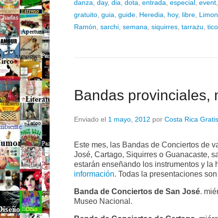
danza
,
day
,
dia
,
dota
,
entrada
,
especial
,
event
gratuito
,
guia
,
guide
,
Heredia
,
hoy
,
libre
,
Limon
Ramón
,
sarchi
,
semana
,
siquirres
,
tarrazu
,
tico
Bandas provinciales,
Enviado el
1 mayo, 2012
por
Costa Rica Grati
Este mes, las Bandas de Conciertos de var
José, Cartago, Siquirres o Guanacaste, s
estarán enseñando los instrumentos y la h
información
. Todas la presentaciones son g
Banda de Conciertos de San José
. mié
Museo Nacional.