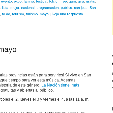
,
evento
,
expo
,
familia
,
festival
,
folclor
,
free
,
gam
,
gira
,
gratis
,
,
lista
,
mejor
,
nacional
,
programacion
,
publico
,
san jose
,
San
,
to do
,
tourism
,
turismo. mayo
|
Deja una respuesta
 mayo
s
ias provincias están para servirles! Si vive en San
aque tiempo para ver esta música. Ademas,
istoria de este género,
La Nación tiene más
ratuitas y abiertas al público.
rcoles el 2, jueves el 3 y viernes el 4, a las 11 a. m.