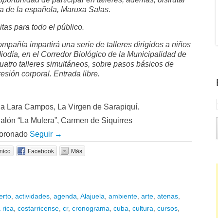
ía de la española, Maruxa Salas.
tas para todo el público.
mpañía impartirá una serie de talleres dirigidos a niños
diodía, en el Corredor Biológico de la Municipalidad de
uatro talleres simultáneos, sobre pasos básicos de
resión corporal. Entrada libre.
ia Lara Campos, La Virgen de Sarapiquí.
alón “La Mulera”, Carmen de Siquirres
Coronado
Seguir →
nico
Facebook
Más
erto
,
actividades
,
agenda
,
Alajuela
,
ambiente
,
arte
,
atenas
,
 rica
,
costarricense
,
cr
,
cronograma
,
cuba
,
cultura
,
cursos
,