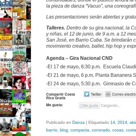
la pieza de danza “Vacuo”, una coreograf
Las presentaciones serán abiertas y gratui
Talleres.
Dentro de su gira nacional, la Co
y niñas, el 12 de junio, de 9 a.m. a 12 me
San José, en Barrio Cuba. Se brindarán c
movimiento creativo, ballet, hip hop y exp
Agenda – Gira Nacional CND
-El 17 de mayo, 6:30 p.m. Escuela Claud
-El 21 de mayo, 6 p.m. Planta Bananera S
-El 24 de mayo, 5:30 p.m. Gimnasio de 
Compartir Costa
Twitter
Correo electró
Rica Gratis
Me gusta:
Me gusta
Cargando...
Publicado en
Danza
|
Etiquetado
14
,
2014
,
abi
barrio
,
blog
,
compania
,
coronado
,
cosas
,
costa