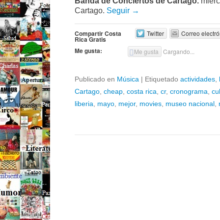
Banda de Conciertos de Cartago.
miérco
Cartago.
Seguir →
Compartir Costa
Twitter
Correo electró
Rica Gratis
Me gusta:
Me gusta
Cargando...
Publicado en
Música
|
Etiquetado
actividades
,
Cartago
,
cheap
,
costa rica
,
cr
,
cronograma
,
cu
liberia
,
mayo
,
mejor
,
movies
,
museo nacional
,