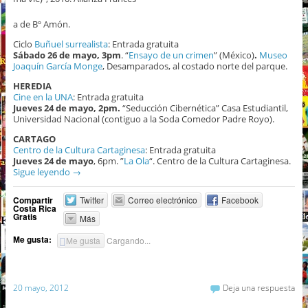
a de Bº Amón.
Ciclo
Buñuel surrealista
: Entrada gratuita
Sábado 26 de mayo, 3pm
. “
Ensayo de un crimen
” (México)
.
Museo
Joaquín García Monge
, Desamparados, al costado norte del parque.
HEREDIA
Cine en la UNA
: Entrada gratuita
Jueves 24 de mayo, 2pm.
“Seducción Cibernética” Casa Estudiantil,
Universidad Nacional (contiguo a la Soda Comedor Padre Royo).
CARTAGO
Centro de la Cultura
Cartaginesa
: Entrada gratuita
Jueves 24 de mayo
, 6pm. ”
La Ola
“. Centro de la Cultura Cartaginesa.
Sigue leyendo
→
Compartir
Twitter
Correo electrónico
Facebook
Costa Rica
Gratis
Más
Me gusta:
Me gusta
Cargando...
20 mayo, 2012
Deja una respuesta