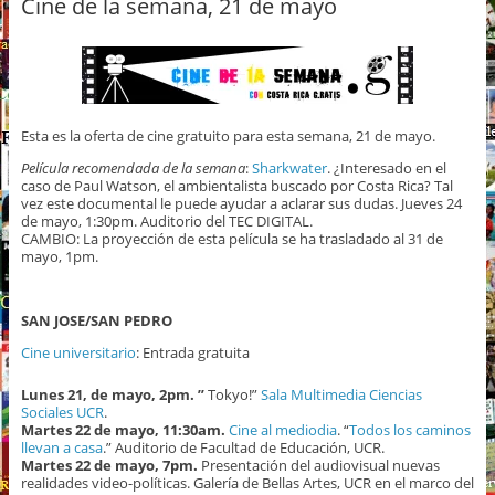
Cine de la semana, 21 de mayo
Esta es la oferta de cine gratuito para esta semana, 21 de mayo.
Película recomendada de la semana
:
Sharkwater
. ¿Interesado en el
caso de Paul Watson, el ambientalista buscado por Costa Rica? Tal
vez este documental le puede ayudar a aclarar sus dudas. Jueves 24
de mayo, 1:30pm.
Auditorio del TEC DIGITAL.
CAMBIO: La proyección de esta película se ha trasladado al 31 de
mayo, 1pm.
SAN JOSE/SAN PEDRO
Cine universitario
: Entrada gratuita
Lunes 21, de mayo, 2pm. ”
Tokyo!”
Sala Multimedia Ciencias
Sociales UCR
.
Martes 22 de mayo, 11:30am.
Cine al mediodia
. “
Todos los caminos
llevan a casa
.” Auditorio de Facultad de Educación, UCR.
Martes 22 de mayo, 7pm.
Presentación del audiovisual nuevas
realidades video-políticas. Galería de Bellas Artes, UCR en el marco del