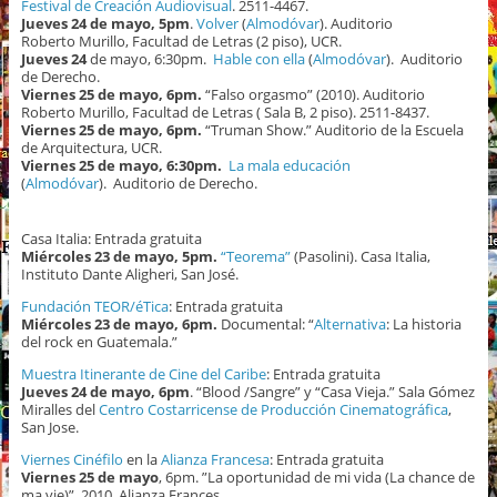
Festival de Creación Audiovisual
. 2511-4467.
Jueves 24 de mayo, 5pm
.
Volver
(
Almodóvar
). Auditorio
Roberto Murillo, Facultad de Letras (2 piso), UCR.
Jueves 24
de mayo, 6:30pm.
Hable con ella
(
Almodóvar
). Auditorio
de Derecho.
Viernes 25 de mayo, 6pm.
“Falso orgasmo” (2010). Auditorio
Roberto Murillo, Facultad de Letras ( Sala B, 2 piso). 2511-8437.
Viernes 25 de mayo, 6pm.
“Truman Show.”
Auditorio de la Escuela
de Arquitectura, UCR.
Viernes 25 de mayo, 6:30pm.
La mala educación
(
Almodóvar
). Auditorio de Derecho.
Casa Italia: Entrada gratuita
Miércoles 23 de mayo, 5pm.
“Teorema”
(Pasolini). Casa Italia,
Instituto Dante Aligheri, San José.
Fundación TEOR/éTica
: Entrada gratuita
Miércoles 23 de mayo, 6pm.
Documental: “
Alternativa
: La historia
del rock en Guatemala.”
Muestra Itinerante de Cine del Caribe
: Entrada gratuita
Jueves 24 de mayo, 6pm
. “Blood /Sangre” y “Casa Vieja.” Sala Gómez
Miralles del
Centro Costarricense de Producción Cinematográfica
,
San Jose.
Viernes Cinéfilo
en la
Alianza Francesa
: Entrada gratuita
Viernes 25 de mayo
, 6pm. ”La oportunidad de mi vida (La chance de
ma vie)”, 2010. Alianza Frances