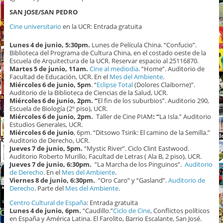
SAN JOSE/SAN PEDRO
Cine universitario
en la UCR: Entrada gratuita
Lunes 4 de junio, 5:30pm.
Lunes de Película China. “Confucio”.
Biblioteca del Programa de Cultura China, en el costado oeste de la
Escuela de Arquitectura de la UCR. Reservar espacio al 25116870.
Martes 5 de junio, 11am.
Cine al mediodia
. “Home”. Auditorio de
Facultad de Educación, UCR. En el
Mes del Ambiente
.
Miércoles 6 de junio, 5pm
. “
Eclipse Total
(Dolores Claiborne)”.
Auditorio de la Biblioteca de Ciencias de la Salud, UCR.
Miércoles 6 de junio, 2pm. “
El fin de los suburbios”. Auditorio 290,
Escuela de Biología (2º piso), UCR.
Miércoles 6 de junio, 2pm.
Taller de Cine PIAM
: “
La Isla.” Auditorio
Estudios Generales, UCR.
Miércoles 6 de junio
, 6pm. “Ditsowo Tsirik: El camino de la Semilla.”
Auditorio de Derecho, UCR.
Jueves 7 de junio, 5pm.
“Mystic River”. Ciclo Clint Eastwood.
Auditorio Roberto Murillo, Facultad de Letras ( Ala B, 2 piso), UCR.
Jueves 7 de junio, 6:30pm.
”La Marcha de los Pinguinos”.
Auditorio
de Derecho
. En el
Mes del Ambiente
.
Viernes 8 de junio, 6:30pm.
”Oro Caro” y “Gasland”.
Auditorio de
Derecho
. Parte del
Mes del Ambiente
.
Centro Cultural de España
: Entrada gratuita
Lunes 4 de junio, 6pm.
“Caudillo.”
Ciclo de Cine
, Conflictos políticos
en España y América Latina. El Farolito, Barrio Escalante, San José.