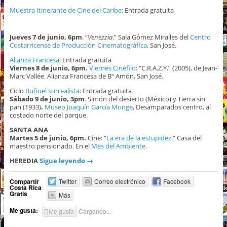
Muestra Itinerante de Cine del Caribe
: Entrada gratuita
Jueves 7 de junio, 6pm
. “
Venezzia
.” Sala Gómez Miralles del
Centro
Costarricense de Producción Cinematográfica
, San José.
Alianza Francesa
: Entrada gratuita
Viernes 8 de junio, 6pm.
Viernes Cinéfilo
: “C.R.A.Z.Y.” (2005), de Jean-
Marc Vallée. Alianza Francesa de Bº Amón, San José.
Ciclo
Buñuel surrealista
: Entrada gratuita
Sábado 9 de junio, 3pm
. Simón del desierto (México) y Tierra sin
pan (1933)
.
Museo Joaquín García Monge
, Desamparados centro, al
costado norte del parque.
SANTA ANA
Martes 5 de junio, 6pm.
Cine: “
La era de la estupidez
.” Casa del
maestro pensionado. En el
Mes del Ambiente
.
HEREDIA
Sigue leyendo
→
Compartir
Twitter
Correo electrónico
Facebook
Costa Rica
Gratis
Más
Me gusta:
Me gusta
Cargando...