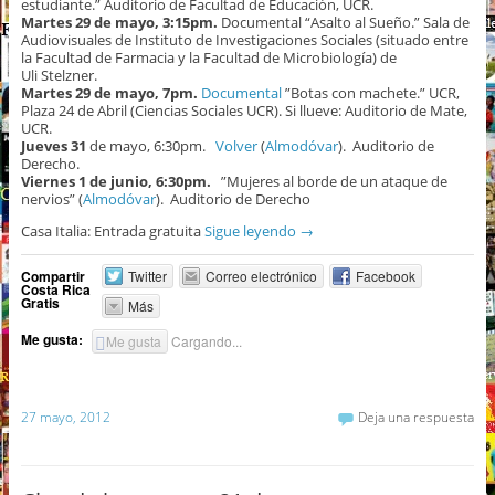
estudiante.” Auditorio de Facultad de Educación, UCR.
Martes 29 de mayo, 3:15pm.
Documental “Asalto al Sueño.” Sala de
Audiovisuales de Instituto de Investigaciones Sociales (situado entre
la Facultad de Farmacia y la Facultad de Microbiología) de
Uli Stelzner.
Martes 29 de mayo, 7pm.
Documental
”Botas con machete.” UCR,
Plaza 24 de Abril (Ciencias Sociales UCR). Si llueve: Auditorio de Mate,
UCR.
Jueves 31
de mayo, 6:30pm.
Volver
(
Almodóvar
). Auditorio de
Derecho.
Viernes 1 de junio, 6:30pm.
”Mujeres al borde de un ataque de
nervios” (
Almodóvar
). Auditorio de Derecho
Casa Italia: Entrada gratuita
Sigue leyendo
→
Compartir
Twitter
Correo electrónico
Facebook
Costa Rica
Gratis
Más
Me gusta:
Me gusta
Cargando...
27 mayo, 2012
Deja una respuesta