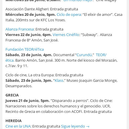
Asociación Dante Aligheri: Entrada gratuita
Miércoles 20 de junio, 5pm.
Ciclo de opera
: “El elixir de amor”. Casa
Italia, 200mts sur de KFC Los Yoses.
Alianza Francesa
: Entrada gratuita
Viernes 22 de junio, 6pm.
Viernes Cinéfilo
: “Subway”. Alianza
Francesa de Bº Amón, San José.
Fundación TEOR/éTica
Sábado, 23 de junio, 4pm.
Documental “
Curundú
.”
TEOR/
ética
. Barrio Amón, San José. 300 m. Norte del kiosco del Morazán,
c.7/av. 9 y 11.
Ciclo de cine, La otra Europa: Entrada gratuita
Sábado, 23 de junio, 3pm.
“
Klass
.” Museo Joaquin Garcia Monge,
Desamparados.
GRECIA
Jueves 21 de junio, 5pm.
”Disparando a perros”. Ciclo de Cine:
Narraciones sobre los derechos humanos y el genocidio. UCR,
Recinto de Grecia en colaboración con ACOFI. Entrada gratuita
HEREDIA
Cine en la UNA
: Entrada gratuita
Sigue leyendo
→