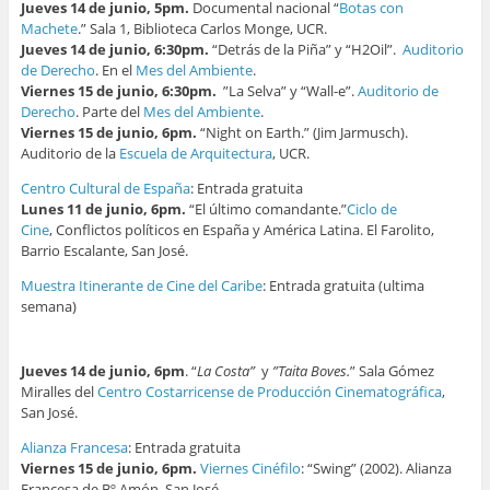
Jueves 14 de junio, 5pm.
Documental nacional “
Botas con
Machete
.” Sala 1, Biblioteca Carlos Monge, UCR.
Jueves 14 de junio, 6:30pm.
“Detrás de la Piña” y “H2Oil”.
Auditorio
de Derecho
. En el
Mes del Ambiente
.
Viernes 15 de junio, 6:30pm.
”La Selva” y “Wall-e”.
Auditorio de
Derecho
. Parte del
Mes del Ambiente
.
Viernes 15 de junio, 6pm.
“Night on Earth.” (Jim Jarmusch).
Auditorio de la
Escuela de Arquitectura
, UCR.
Centro Cultural de España
: Entrada gratuita
Lunes 11 de junio, 6pm.
“El último comandante.”
Ciclo de
Cine
, Conflictos políticos en España y América Latina. El Farolito,
Barrio Escalante, San José.
Muestra Itinerante de Cine del Caribe
: Entrada gratuita (ultima
semana)
Jueves 14 de junio, 6pm
. “
La Costa”
y
”Taita Boves.
” Sala Gómez
Miralles del
Centro Costarricense de Producción Cinematográfica
,
San José.
Alianza Francesa
: Entrada gratuita
Viernes 15 de junio, 6pm.
Viernes Cinéfilo
: “Swing” (2002). Alianza
Francesa de Bº Amón, San José.