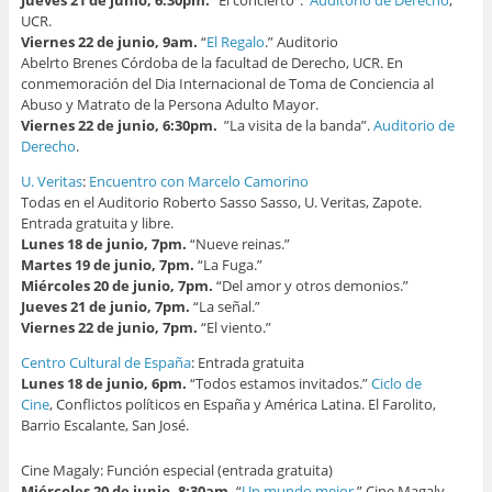
Jueves 21 de junio, 6:30pm.
“El concierto”.
Auditorio de Derecho
,
UCR.
Viernes 22 de junio, 9am.
“
El Regalo
.” Auditorio
Abelrto Brenes Córdoba de la facultad de Derecho, UCR. En
conmemoración del Dia Internacional de Toma de Conciencia al
Abuso y Matrato de la Persona Adulto Mayor.
Viernes 22 de junio, 6:30pm.
”La visita de la banda”.
Auditorio de
Derecho
.
U. Veritas
:
Encuentro con Marcelo Camorino
Todas en el Auditorio Roberto Sasso Sasso, U. Veritas, Zapote.
Entrada gratuita y libre.
Lunes 18 de junio, 7pm.
“Nueve reinas.”
Martes 19 de junio, 7pm.
“La Fuga.”
Miércoles 20 de junio, 7pm.
“Del amor y otros demonios.”
Jueves 21 de junio, 7pm.
“La señal.”
Viernes 22 de junio, 7pm.
“El viento.”
Centro Cultural de España
: Entrada gratuita
Lunes 18 de junio, 6pm.
“Todos estamos invitados.”
Ciclo de
Cine
, Conflictos políticos en España y América Latina. El Farolito,
Barrio Escalante, San José.
Cine Magaly: Función especial (entrada gratuita)
Miércoles 20 de junio, 8:30am.
“
Un mundo mejor
.” Cine Magaly