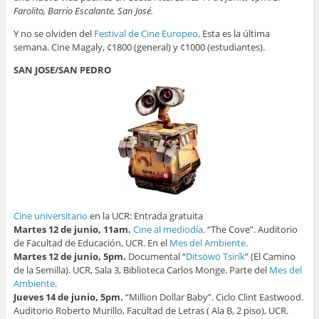
Farolito, Barrio Escalante, San José.
Y no se olviden del
Festival de Cine Europeo
. Esta es la última
semana. Cine Magaly, ¢1800 (general) y ¢1000 (estudiantes).
SAN JOSE/SAN PEDRO
Cine universitario
en la UCR: Entrada gratuita
Martes 12 de junio, 11am.
Cine al mediodía
. “The Cove”. Auditorio
de Facultad de Educación, UCR. En el
Mes del Ambiente
.
Martes 12 de junio, 5pm.
Documental “
Ditsöwö Tsirík
” (El Camino
de la Semilla). UCR, Sala 3, Biblioteca Carlos Monge. Parte del
Mes del
Ambiente
.
Jueves 14 de junio, 5pm.
“Million Dollar Baby”. Ciclo Clint Eastwood.
Auditorio Roberto Murillo, Facultad de Letras ( Ala B, 2 piso), UCR.