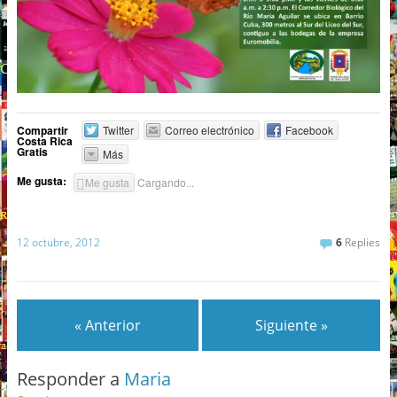
Compartir
Twitter
Correo electrónico
Facebook
Costa Rica
Gratis
Más
Me gusta:
Me gusta
Cargando...
12 octubre, 2012
6
Replies
« Anterior
Siguiente »
Responder a
Maria