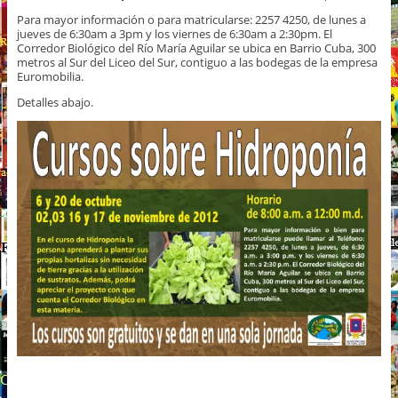
Para mayor información o para matricularse: 2257 4250, de lunes a
jueves de 6:30am a 3pm y los viernes de 6:30am a 2:30pm. El
Corredor Biológico del Río María Aguilar se ubica en Barrio Cuba, 300
metros al Sur del Liceo del Sur, contiguo a las bodegas de la empresa
Euromobilia.
Detalles abajo.