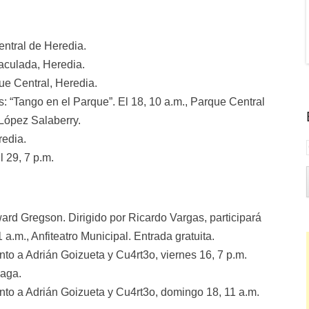
Central de Heredia.
maculada, Heredia.
que Central, Heredia.
: “Tango en el Parque”. El 18, 10 a.m., Parque Central
 López Salaberry.
redia.
 29, 7 p.m.
ard Gregson. Dirigido por Ricardo Vargas, participará
1 a.m., Anfiteatro Municipal. Entrada gratuita.
to a Adrián Goizueta y Cu4rt3o, viernes 16, 7 p.m.
zaga.
to a Adrián Goizueta y Cu4rt3o, domingo 18, 11 a.m.