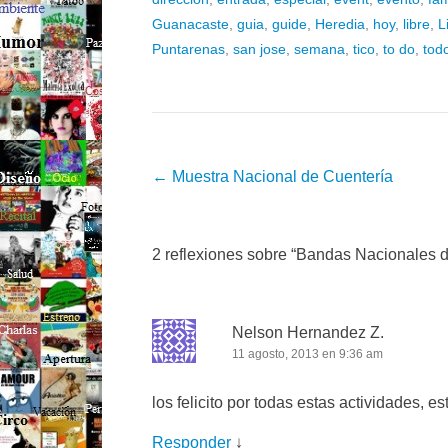
Guanacaste
,
guia
,
guide
,
Heredia
,
hoy
,
libre
,
L
Puntarenas
,
san jose
,
semana
,
tico
,
to do
,
tod
Post navigation
←
Muestra Nacional de Cuentería
2 reflexiones sobre “
Bandas Nacionales d
Nelson Hernandez Z.
11 agosto, 2013 en 9:36 am
los felicito por todas estas actividades, 
Responder
↓