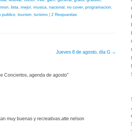
imon
,
lista
,
mejor
,
musica
,
nacional
,
no cover
,
programacion
,
o publico
,
tourism
,
turismo
|
2 Respuestas
Jueves 8 de agosto, día G
→
e Conciertos, agenda de agosto
”
estan muy buenas y recreativas.atte nelson