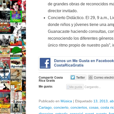
de grandes obras de reconocidos ma
director invitado.
Concierto Didáctico. El 29, 9 a.m., L
donde niños y jóvenes tiene una amp
Guanacaste haciendo consultas, cono
reconociendo los diferentes géneros 
único ritmo propio de nuestro país”, 
Compartir Costa
Twitter
Correo electró
Rica Gratis
Me gusta:
Me gusta
Cargando...
Publicado en
Música
|
Etiquetado
13
,
2013
,
ab
Cartago
,
concierto
,
conciertos
,
cosas
,
costa ri
direccion
,
entrada
,
especial
,
event
,
evento
,
fam