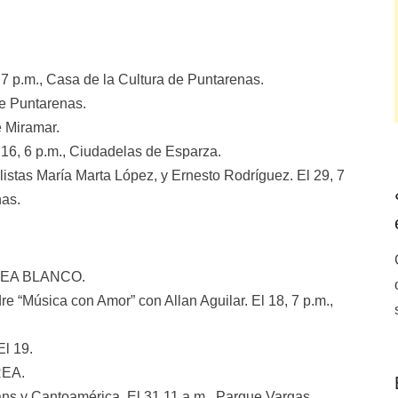
 7 p.m., Casa de la Cultura de Puntarenas.
de Puntarenas.
e Miramar.
 16, 6 p.m., Ciudadelas de Esparza.
istas María Marta López, y Ernesto Rodríguez. El 29, 7
nas.
CIDEA BLANCO.
re “Música con Amor” con Allan Aguilar. El 18, 7 p.m.,
El 19.
REA.
ns y Cantoamérica. El 31,11 a.m., Parque Vargas