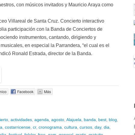
estros, con músicos invitados y Mauricio Araya como
iceo Villareal de Santa Cruz. Concierto interactivo
lia participación con la Banda de Conciertos de
ciendo instrumentos, cantando, dirigiendo y
musicales, en especial la Parrandera, “el cual es el
indicó Ronald Estrada, director de la Banda.
nico
Facebook
Más
ierto
,
actividades
,
agenda
,
agosto
,
Alajuela
,
banda
,
best
,
blog
,
ca
,
costarricense
,
cr
,
cronograma
,
cultura
,
cursos
,
day
,
dia
,
ilia
,
festival
,
folclor
,
free
,
gam
,
general
,
gratis
,
gratuito
,