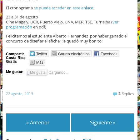
El cronograma
se puede acceder en este enlace
.
23 a 31 de agosto
Cine Magaly, UCR, Puerto Viejo, UNA, MEP, TSE, Turrialba (
ver
programación
en pdf)
Felicitamos al estudiante Alberto Hernandez por haber ganado el
concurso de diseñar el afiche, ¡le quedó muy bonito!
Compartir
Twitter
Correo electrónico
Facebook
Costa Rica
Gratis
Más
Me gusta:
Me gusta
Cargando...
22 agosto, 2013
2
Replies
« Anterior
Siguiente »