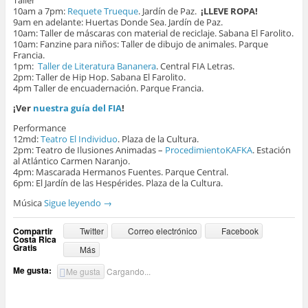
Taller
10am a 7pm:
Requete Trueque
. Jardín de Paz.
¡LLEVE ROPA!
9am en adelante: Huertas Donde Sea. Jardín de Paz.
10am: Taller de máscaras con material de reciclaje. Sabana El Farolito.
10am: Fanzine para niños: Taller de dibujo de animales. Parque
Francia.
1pm:
Taller de Literatura Bananera
. Central FIA Letras.
2pm: Taller de Hip Hop. Sabana El Farolito.
4pm Taller de encuadernación. Parque Francia.
¡Ver
nuestra guía del FIA
!
Performance
12md:
Teatro El Individuo
. Plaza de la Cultura.
2pm: Teatro de Ilusiones Animadas –
ProcedimientoKAFKA
. Estación
al Atlántico Carmen Naranjo.
4pm: Mascarada Hermanos Fuentes. Parque Central.
6pm: El Jardín de las Hespérides. Plaza de la Cultura.
Música
Sigue leyendo
→
Compartir
Twitter
Correo electrónico
Facebook
Costa Rica
Gratis
Más
Me gusta:
Me gusta
Cargando...