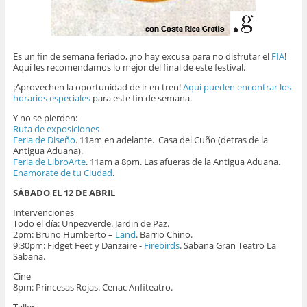
Es un fin de semana feriado, ¡no hay excusa para no disfrutar el
FIA
!
Aquí les recomendamos lo mejor del final de este festival.
¡Aprovechen la oportunidad de ir en tren!
Aquí pueden encontrar los
horarios especiales
para este fin de semana.
Y no se pierden:
Ruta de exposiciones
Feria de Diseño
. 11am en adelante. Casa del Cuño (detras de la
Antigua Aduana).
Feria de LibroArte
. 11am a 8pm. Las afueras de la Antigua Aduana.
Enamorate de tu Ciudad
.
SÁBADO
EL 12 DE ABRIL
Intervenciones
Todo el día: Unpezverde. Jardin de Paz.
2pm: Bruno Humberto –
Land
. Barrio Chino.
9:30pm: Fidget Feet y Danzaire -
Firebirds
. Sabana Gran Teatro La
Sabana.
Cine
8pm: Princesas Rojas. Cenac Anfiteatro.