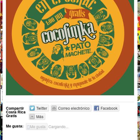
Compartir
Twitter
Correo electrónico
Facebook
Costa Rica
Gratis
Más
Me gusta:
Me gusta
Cargando...