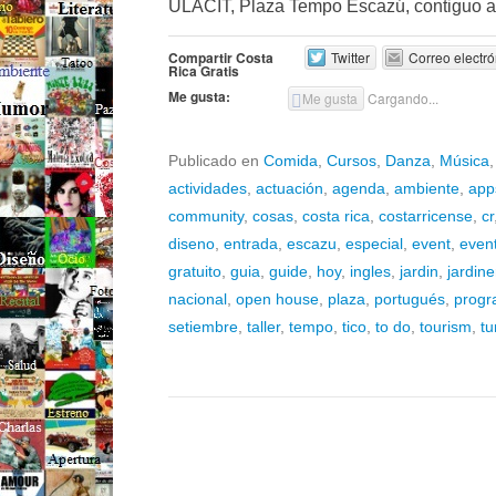
ULACIT, Plaza Tempo Escazú, contiguo a
Compartir Costa
Twitter
Correo electró
Rica Gratis
Me gusta:
Me gusta
Cargando...
Publicado en
Comida
,
Cursos
,
Danza
,
Música
actividades
,
actuación
,
agenda
,
ambiente
,
app
community
,
cosas
,
costa rica
,
costarricense
,
cr
diseno
,
entrada
,
escazu
,
especial
,
event
,
even
gratuito
,
guia
,
guide
,
hoy
,
ingles
,
jardin
,
jardine
nacional
,
open house
,
plaza
,
portugués
,
progr
setiembre
,
taller
,
tempo
,
tico
,
to do
,
tourism
,
tu