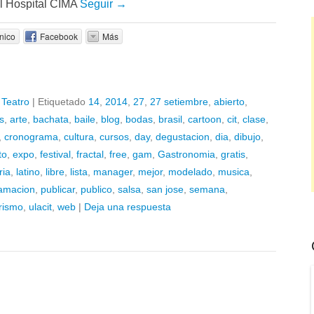
l Hospital CIMA
Seguir →
nico
Facebook
Más
,
Teatro
|
Etiquetado
14
,
2014
,
27
,
27 setiembre
,
abierto
,
s
,
arte
,
bachata
,
baile
,
blog
,
bodas
,
brasil
,
cartoon
,
cit
,
clase
,
,
cronograma
,
cultura
,
cursos
,
day
,
degustacion
,
dia
,
dibujo
,
to
,
expo
,
festival
,
fractal
,
free
,
gam
,
Gastronomia
,
gratis
,
ria
,
latino
,
libre
,
lista
,
manager
,
mejor
,
modelado
,
musica
,
amacion
,
publicar
,
publico
,
salsa
,
san jose
,
semana
,
rismo
,
ulacit
,
web
|
Deja una respuesta