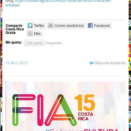
blog:
http://costaricagratis.com/2015/04/09/fia-2015-lista-de-
artistas/
Compartir
Twitter
Correo electrónico
Facebook
Costa Rica
Gratis
Más
Me gusta:
Me gusta
Cargando...
15 abril, 2015
Deja una respuesta