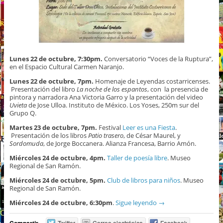
Lunes 22 de octubre, 7:30pm.
Conversatorio “Voces de la Ruptura”,
en el Espacio Cultural Carmen Naranjo.
Lunes 22 de octubre, 7pm.
Homenaje de Leyendas costarricenses.
Presentación del libro
La noche de los espantos
, con la presencia de
pintora y narradora Ana Victoria Garro y la presentación del video
Uvieta
de Jose Ulloa. Instituto de México. Los Yoses, 250m sur del
Grupo Q.
Martes 23 de octubre, 7pm.
Festival
Leer es una Fiesta
.
Presentación de los libros
Patio trasero
, de César Maurel, y
Sordomuda
, de Jorge Boccanera. Alianza Francesa, Barrio Amón.
Miércoles 24 de octubre, 4pm.
Taller de poesía libre
. Museo
Regional de San Ramón.
Miércoles 24 de octubre, 5pm.
Club de libros para niños
. Museo
Regional de San Ramón.
Miércoles 24 de octubre, 6:30pm
.
Sigue leyendo
→
Twitter
Correo electrónico
Facebook