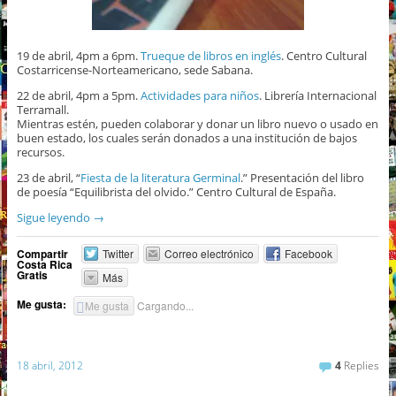
19 de abril, 4pm a 6pm.
Trueque de libros en inglés
. Centro Cultural
Costarricense-Norteamericano, sede Sabana.
22 de abril, 4pm a 5pm.
Actividades para niños
. Librería Internacional
Terramall.
Mientras estén, pueden colaborar y donar un libro nuevo o usado en
buen estado, los cuales serán donados a una institución de bajos
recursos.
23 de abril, “
Fiesta de la literatura Germinal
.” Presentación del libro
de poesía “Equilibrista del olvido.” Centro Cultural de España.
Sigue leyendo
→
Compartir
Twitter
Correo electrónico
Facebook
Costa Rica
Gratis
Más
Me gusta:
Me gusta
Cargando...
18 abril, 2012
4
Replies