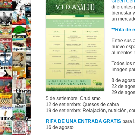
Green Cen
diferentes 
bienestar y
un mercado
**Rifa de 
Entre sus 
nuevo espa
alimentos n
Todos los m
imagen para
8 de agost
22 de agos
29 de agos
5 de setiembre: Crudismo
12 de setiembre: Quesos de cabra
19 de setiembre: Relajación, nutrición, c
RIFA DE UNA ENTRADA GRATIS
para l
16 de agosto