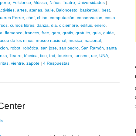
porte
,
Folclorico
,
Música
,
Niños
,
Teatro
,
Universidades
|
ctivities
,
artes
,
atenas
,
baile
,
Baloncesto
,
basketball
,
best
,
gueres Ferrer
,
chef
,
chino
,
computación
,
conservacion
,
costa
rsos
,
cursos libres
,
danza
,
dia
,
diciembre
,
editus
,
enero
,
ia
,
flamenco
,
frances
,
free
,
gam
,
gratis
,
gratuito
,
guia
,
guide
,
useo de los ninos
,
museo nacional
,
musica
,
nacional
,
cion
,
robot
,
robótica
,
san jose
,
san pedro
,
San Ramón
,
santa
anza
,
Teatro
,
técnica
,
tico
,
tnd
,
tourism
,
turismo
,
ucr
,
UNA
,
ritas
,
vientre
,
zapote
|
4 Respuestas
Center
is