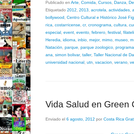
Publicado en
Arte
,
Comida
,
Cursos
,
Danza
,
De
Etiquetado
2012
,
2013
,
acrotela
,
actividades
,
a
bollywood
,
Centro Cultural e Histórico José Fi
rica
,
costarricense
,
cr
,
cronograma
,
cultura
,
cu
especial
,
event
,
evento
,
febrero
,
festival
,
filatel
Heredia
,
idioma
,
inbio
,
mejor
,
mimo
,
museo
,
m
Natación
,
parque
,
parque zoologico
,
programa
ana
,
simon bolivar
,
taller
,
Taller Nacional de D
universidad nacional
,
utn
,
vacacion
,
verano
,
ve
Vida Salud en Green 
Enviado el
6 agosto, 2012
por
Costa Rica Grat