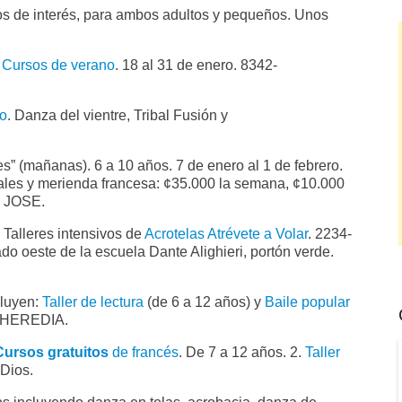
sos de interés, para ambos adultos y pequeños. Unos
.
Cursos de verano
. 18 al 31 de enero. 8342-
no
. Danza del vientre, Tribal Fusión y
es” (mañanas). 6 a 10 años. 7 de enero al 1 de febrero.
iales y merienda francesa: ¢35.000 la semana, ¢10.000
N JOSE.
 Talleres intensivos de
Acrotelas Atrévete a Volar
. 2234-
do oeste de la escuela Dante Alighieri, portón verde.
cluyen:
Taller de lectura
(de 6 a 12 años) y
Baile popular
. HEREDIA.
Cursos gratuitos
de francés
. De 7 a 12 años. 2.
Taller
 Dios.