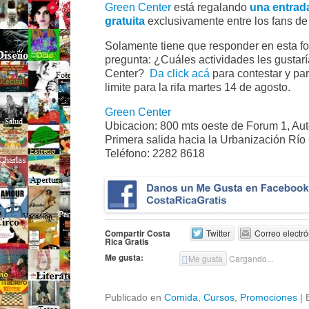
Green Center
está regalando
una entrad
gratuita
exclusivamente entre los fans d
Solamente tiene que responder en esta fo
pregunta: ¿Cuáles actividades les gustarí
Center?
Da click acá
para contestar y part
limite para la rifa martes 14 de agosto.
Green Center
Ubicacion: 800 mts oeste de Forum 1, Aut
Primera salida hacia la Urbanización Río
Teléfono: 2282 8618
Compartir Costa
Twitter
Correo electró
Rica Gratis
Me gusta:
Me gusta
Cargando...
Publicado en
Comida
,
Cursos
,
Promociones
|