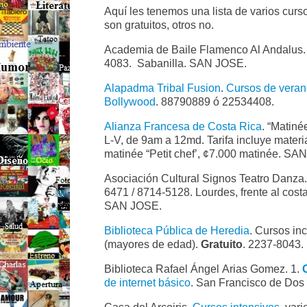
Aquí les tenemos una lista de varios cur
son gratuitos, otros no.
Academia de Baile Flamenco Al Andalus
4083. Sabanilla. SAN JOSE.
Alapadma Tribal Fusion
.
Cursos de vera
Bollywood
. 88790889 ó 22534408.
Alianza Francesa de Costa Rica
. “Matiné
L-V, de 9am a 12md. Tarifa incluye mater
matinée “Petit chef’, ¢7.000 matinée. SA
Asociación Cultural Signos Teatro Danza.
6471 / 8714-5128. Lourdes, frente al costa
SAN JOSE.
Biblioteca Pública de Heredia
. Cursos in
(mayores de edad).
Gratuito
. 2237-8043
Biblioteca Rafael Ángel Arias Gomez. 1.
de internet básico
. San Francisco de Dos