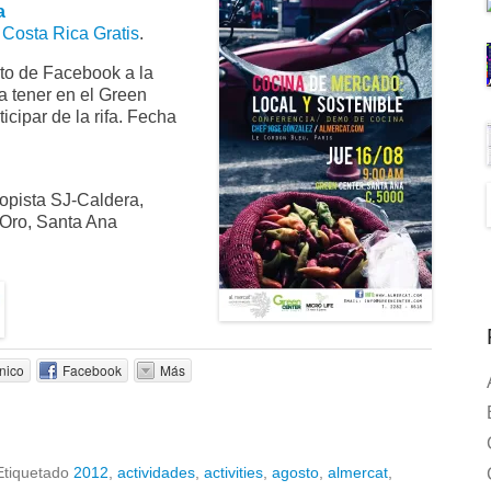
a
e
Costa Rica Gratis
.
to de Facebook a la
a tener en el Green
icipar de la rifa. Fecha
opista SJ-Caldera,
 Oro, Santa Ana
nico
Facebook
Más
Etiquetado
2012
,
actividades
,
activities
,
agosto
,
almercat
,