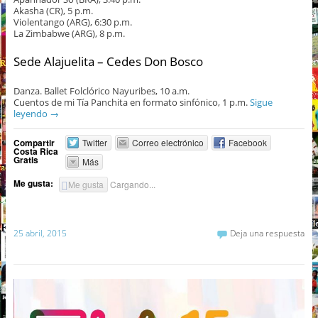
Akasha (CR), 5 p.m.
Violentango (ARG), 6:30 p.m.
La Zimbabwe (ARG), 8 p.m.
Sede Alajuelita – Cedes Don Bosco
Danza. Ballet Folclórico Nayuribes, 10 a.m.
Cuentos de mi Tía Panchita en formato sinfónico, 1 p.m.
Sigue
leyendo
→
Compartir
Twitter
Correo electrónico
Facebook
Costa Rica
Gratis
Más
Me gusta:
Me gusta
Cargando...
25 abril, 2015
Deja una respuesta