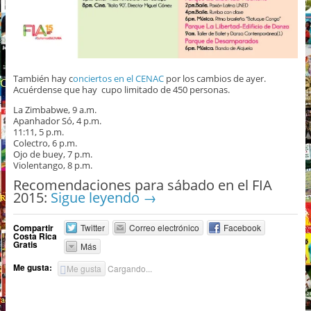
También hay c
onciertos en el CENAC
por los cambios de ayer.
Acuérdense que hay cupo limitado de 450 personas.
La Zimbabwe, 9 a.m.
Apanhador Só, 4 p.m.
11:11, 5 p.m.
Colectro, 6 p.m.
Ojo de buey, 7 p.m.
Violentango, 8 p.m.
Recomendaciones para sábado en el FIA
2015:
Sigue leyendo
→
Compartir
Twitter
Correo electrónico
Facebook
Costa Rica
Gratis
Más
Me gusta:
Me gusta
Cargando...