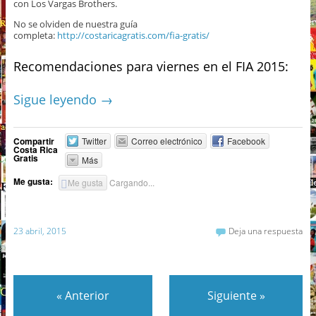
con Los Vargas Brothers.
No se olviden de nuestra guía
completa:
http://costaricagratis.com/fia-gratis/
Recomendaciones para viernes en el FIA 2015:
Sigue leyendo
→
Compartir
Twitter
Correo electrónico
Facebook
Costa Rica
Gratis
Más
Me gusta:
Me gusta
Cargando...
23 abril, 2015
Deja una respuesta
«
Anterior
Siguiente
»