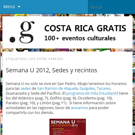
Menú
ETIQUETADO CON
ENTRE PAREDES
Semana U 2012, Sedes y recintos
Semana U no solo se vive en San Pedro. Abajo tenemos los horarios
para las
sedes
de
San Ramón de Alajuela
,
Guápiles
,
Tacares
,
Guanacaste y Sede del Pacífico. El
programa de Vida Estudiantil
tiene
los del Atlántico (pag. 7), Golfito (pag. 8), Occidente (pag. 10),
Paraíso (pag. 10), y Limón (pag.11). Si tiene información sobre
actividades en las regiones, favor de
avisarnos
para poder
compartirla con los demás.