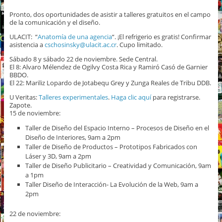
Pronto, dos oportunidades de asistir a talleres gratuitos en el campo
de la comunicación y el diseño.
ULACIT: “
Anatomía de una agencia
“. ¡El refrigerio es gratis! Confirmar
asistencia a
cschosinsky@ulacit.ac.cr
. Cupo limitado.
Sábado 8 y sábado 22 de noviembre. Sede Central.
El 8: Alvaro Mélendez de Ogilvy Costa Rica y Ramiró Casó de Garnier
BBDO.
El 22: Mariliz Lopardo de Jotabequ Grey y Zunga Reales de Tribu DDB.
U Veritas:
Talleres experimentales
.
Haga clic aquí
para registrarse.
Zapote.
15 de noviembre:
Taller de Diseño del Espacio Interno – Procesos de Diseño en el
Diseño de Interiores, 9am a 2pm
Taller de Diseño de Productos – Prototipos Fabricados con
Láser y 3D, 9am a 2pm
Taller de Diseño Publicitario – Creatividad y Comunicación, 9am
a 1pm
Taller Diseño de Interacción- La Evolución de la Web, 9am a
2pm
22 de noviembre: