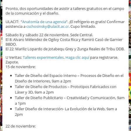
Pronto, dos oportunidades de asistir a talleres gratuitos en el campo
de la comunicación y el diseño.
ULACIT: “
Anatomía de una agencia
“. ¡El refrigerio es gratis! Confirmar
asistencia a
cschosinsky@ulacit.ac.cr
. Cupo limitado.
Sábado 8 y sábado 22 de noviembre. Sede Central.
El 8: Alvaro Mélendez de Ogilvy Costa Rica y Ramiró Casó de Garnier
BBDO.
El 22: Mariliz Lopardo de Jotabequ Grey y Zunga Reales de Tribu DDB.
U Veritas:
Talleres experimentales
.
Haga clic aquí
para registrarse.
Zapote.
15 de noviembre:
Taller de Diseño del Espacio Interno – Procesos de Diseño en el
Diseño de Interiores, 9am a 2pm
Taller de Diseño de Productos – Prototipos Fabricados con
Láser y 3D, 9am a 2pm
Taller de Diseño Publicitario – Creatividad y Comunicación, 9am
a 1pm
Taller Diseño de Interacción- La Evolución de la Web, 9am a
2pm
22 de noviembre: