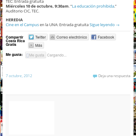
TEC: Entrada gratuita
Miércoles 10 de octubre, 9:30am
. “
La educación prohibida
.”
Auditorio CIC, TEC.
HEREDIA
Cine en el Campus
en la UNA: Entrada gratuita
Sigue leyendo
→
Compartir
Twitter
Correo electrónico
Facebook
Costa Rica
Gratis
Más
Me gusta:
Me gusta
Cargando...
7 octubre, 2012
Deja una respuesta