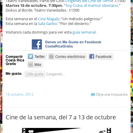
Teatro Variedades. Parte del Ciclo
Orígenes del Cine de Terro
r. ¢1500
Martes 16 de octubre, 7:30pm.
“
Soy Cuba, el mamut siberiano
.”
Dokus al Borde. Teatro Variedades. ¢1500
Esta semana en el
Cine Magaly
: “Un método peligroso.”
Esta semana en la
Sala Garbo
: “Flor del desierto.”
Visitanos cada domingo para ver esta
guía semanal
.
Compartir
Twitter
Correo electrónico
Facebook
Costa Rica
Gratis
Más
Me gusta:
Me gusta
Cargando...
16 octubre, 2012
Deja una respuesta
Cine de la semana, del 7 a 13 de octubre