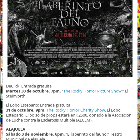
DeClick: Entrada gratuita
Martes 30 de octubre, 7pm.
“
The Rocky Horror Picture Show
.” El
Steinvorth.
El Lobo Estepario: Entrada gratuita
31 de octubre, 9pm.
The Rocky Horror Charity Show
. El Lobo
Estepario. El bolso de props estará en ¢2500, donado a la Asociación
de Lucha contra la Esclerosis Multiple (ALCEM).
ALAJUELA
Sábado 3 de noviembre, 6pm
. “El laberinto del fauno.” Teatro
Municipal de Alajuela.