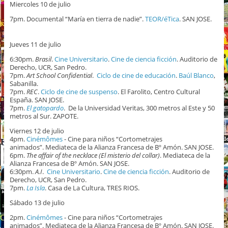
Miercoles 10 de julio
7pm. Documental “María en tierra de nadie”.
TEOR/éTica
. SAN JOSE.
Jueves 11 de julio
6:30pm.
Brasil
.
Cine Universitario
.
Cine de ciencia ficción
. Auditorio de
Derecho, UCR, San Pedro.
7pm.
Art School Confidential
.
Ciclo de cine de educación
.
Baúl Blanco
,
Sabanilla.
7pm.
REC
.
Ciclo de cine de suspenso
. El Farolito, Centro Cultural
España. SAN JOSE.
7pm.
El gatopardo
. De la Universidad Veritas, 300 metros al Este y 50
metros al Sur. ZAPOTE.
Viernes 12 de julio
4pm.
Cinémômes
- Cine para niños “Cortometrajes
animados”. Mediateca de la Alianza Francesa de Bº Amón. SAN JOSE.
6pm.
The affair of the necklace (El misterio del collar)
. Mediateca de la
Alianza Francesa de Bº Amón. SAN JOSE.
6:30pm.
A.I
.
Cine Universitario
.
Cine de ciencia ficción
. Auditorio de
Derecho, UCR, San Pedro.
7pm.
La Isla
. Casa de La Cultura, TRES RIOS.
Sábado 13 de julio
2pm.
Cinémômes
- Cine para niños “Cortometrajes
animados”. Mediateca de la Alianza Francesa de Bº Amón. SAN JOSE.