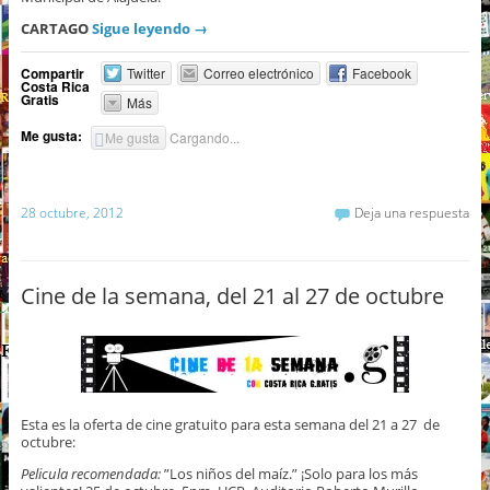
CARTAGO
Sigue leyendo
→
Compartir
Twitter
Correo electrónico
Facebook
Costa Rica
Gratis
Más
Me gusta:
Me gusta
Cargando...
28 octubre, 2012
Deja una respuesta
Cine de la semana, del 21 al 27 de octubre
Esta es la oferta de cine gratuito para esta semana del 21 a 27 de
octubre:
Pelicula recomendada:
”Los niños del maíz.” ¡Solo para los más