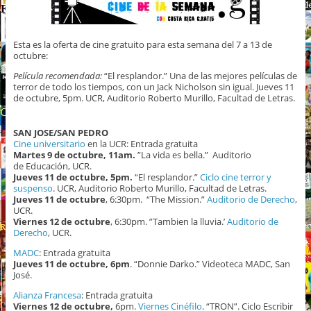
Esta es la oferta de cine gratuito para esta semana del 7 a 13 de
octubre:
Película recomendada:
“El resplandor.” Una de las mejores películas de
terror de todo los tiempos, con un Jack Nicholson sin igual. Jueves 11
de octubre, 5pm. UCR, Auditorio Roberto Murillo, Facultad de Letras.
SAN JOSE/SAN PEDRO
Cine universitario
en la UCR: Entrada gratuita
Martes 9 de octubre, 11am.
”La vida es bella.”
Auditorio
de Educación, UCR.
Jueves 11 de octubre, 5pm.
“El resplandor.”
Ciclo cine terror y
suspenso
. UCR, Auditorio Roberto Murillo, Facultad de Letras.
Jueves
11 de octubre
, 6:30pm. “The Mission.”
Auditorio de Derecho
,
UCR.
Viernes 12
de octubre
, 6:30pm. ”Tambien la lluvia.’
Auditorio de
Derecho
, UCR.
MADC
: Entrada gratuita
Jueves 11 de octubre, 6pm
. “Donnie Darko.” Videoteca MADC, San
José.
Alianza Francesa
: Entrada gratuita
Viernes 12 de octubre,
6pm.
Viernes Cinéfilo
. “TRON”. Ciclo Escribir