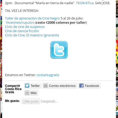
2pm. Documental “María en tierra de nadie”.
TEOR/éTica
. SAN JOSE.
TAL VEZ LE INTERESA:
Taller de apreciación de Cine Negro
5 al 26 de julio:
Vivecinescrupulos
(
costo ¢2000 colones por taller
)
Ciclo de cine de suspenso
Cine de ciencia ficción
Ciclo de Cine, El maestro ignorante
Estamos en Twitter:
costaricagratis
Compartir
Twitter
Correo electrónico
Facebook
Costa Rica
Gratis
Más
Me gusta:
Me gusta
Cargando...