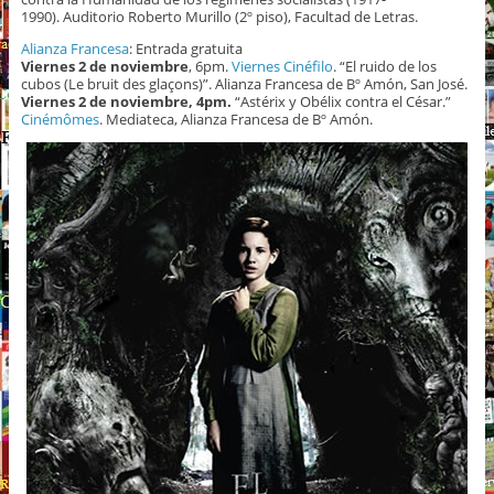
1990). Auditorio Roberto Murillo (2º piso), Facultad de Letras.
Alianza Francesa
: Entrada gratuita
Viernes
2 de noviembre
, 6pm.
Viernes Cinéfilo
. “El ruido de los
cubos (Le bruit des glaçons)”. Alianza Francesa de Bº Amón, San José.
Viernes 2 de noviembre, 4pm.
“Astérix y Obélix contra el César.”
Cinémômes
. Mediateca, Alianza Francesa de Bº Amón.