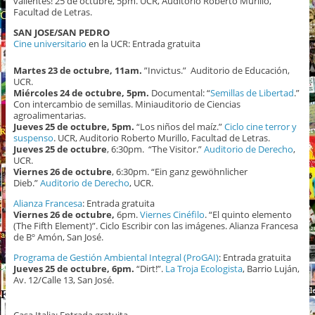
valientes! 25 de octubre, 5pm. UCR, Auditorio Roberto Murillo,
Facultad de Letras.
SAN JOSE/SAN PEDRO
Cine universitario
en la UCR: Entrada gratuita
Martes 23 de octubre, 11am.
”Invictus.”
Auditorio de Educación,
UCR.
Miércoles 24 de octubre, 5pm.
Documental: “
Semillas de Libertad
.”
Con intercambio de semillas. Miniauditorio de Ciencias
agroalimentarias.
Jueves 25 de octubre, 5pm.
“Los niños del maíz.”
Ciclo cine terror y
suspenso
. UCR, Auditorio Roberto Murillo, Facultad de Letras.
Jueves 25
de octubre
, 6:30pm. “The Visitor.”
Auditorio de Derecho
,
UCR.
Viernes 26
de octubre
, 6:30pm. “Ein ganz gewöhnlicher
Dieb.”
Auditorio de Derecho
, UCR.
Alianza Francesa
: Entrada gratuita
Viernes 26 de octubre,
6pm.
Viernes Cinéfilo
. “El quinto elemento
(The Fifth Element)”. Ciclo Escribir con las imágenes. Alianza Francesa
de Bº Amón, San José.
Programa de Gestión Ambiental Integral (ProGAI)
: Entrada gratuita
Jueves 25 de octubre, 6pm.
“Dirt!”.
La Troja Ecologista
, Barrio Luján,
Av. 12/Calle 13, San José.
Casa Italia: Entrada gratuita