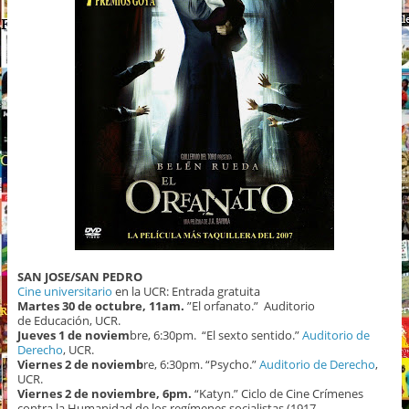
SAN JOSE/SAN PEDRO
Cine universitario
en la UCR: Entrada gratuita
Martes 30 de octubre, 11am.
”El orfanato.”
Auditorio
de Educación, UCR.
Jueves 1
de noviem
bre, 6:30pm. “El sexto sentido.”
Auditorio de
Derecho
, UCR.
Viernes
2 de noviemb
re, 6:30pm. “Psycho.”
Auditorio de Derecho
,
UCR.
Viernes 2 de noviembre, 6pm.
“Katyn.” Ciclo de Cine Crímenes
contra la Humanidad de los regímenes socialistas (1917-