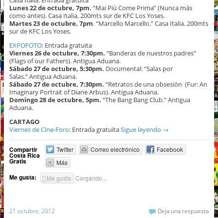
Lunes 22 de octubre, 7pm.
“Mai Piú Come Prima” (Nunca más
como antes). Casa Italia. 200mts sur de KFC Los Yoses.
Martes 23 de octubre, 7pm
. “Marcello Marcello.” Casa Italia. 200mts
sur de KFC Los Yoses.
EXPOFOTO
: Entrada gratuita
Viernes 26 de octubre, 7:30pm.
“Banderas de nuestros padres”
(Flags of our Fathers). Antigua Aduana.
Sábado 27 de octubre, 5:30pm.
Documental: “Salas por
Salas.” Antigua Aduana.
Sábado 27 de octubre, 7:30pm.
“Retratos de una obsesión (Fur: An
Imaginary Portrait of Diane Arbus). Antigua Aduana.
Domingo 28 de octubre, 5pm.
“The Bang Bang Club.” Antigua
Aduana.
CARTAGO
Viernes de Cine-Foro
: Entrada gratuita
Sigue leyendo
→
Compartir
Twitter
Correo electrónico
Facebook
Costa Rica
Gratis
Más
Me gusta:
Me gusta
Cargando...
21 octubre, 2012
Deja una respuesta