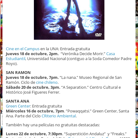
Cine en el Campus
en la UNA: Entrada gratuita
Jueves 18 de octubre, 2pm.
“Verónika Decide Morir
.
”
Casa
Estudiantil
, Universidad Nacional (contiguo a la Soda Comedor Padre
Royo).
SAN RAMON
Jueves
18 de octubre
, 7pm.
“La nana.” Museo Regional de San
Ramón. Ciclo de
cine chileno
.
Sábado 20 de octubre, 3pm.
“A Separation.” Centro Cultural e
Histórico José Figueres Ferrer.
SANTA ANA
Green Center
: Entrada gratuita
Miércoles 16 de octubre, 7pm
. ”Powaqqatsi.” Green Center, Santa
Ana. Parte del Ciclo
CRiterio Ambiental
.
También hay una películas no gratuitas destacadas:
Lunes 22 de octubre
, 7:30pm
. “Superstición Andaluz” y “Freaks.”