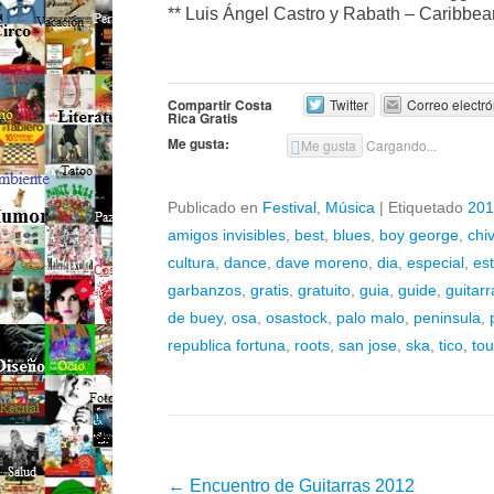
** Luis Ángel Castro y Rabath – Caribbe
Compartir Costa
Twitter
Correo electró
Rica Gratis
Me gusta:
Me gusta
Cargando...
Publicado en
Festival
,
Música
|
Etiquetado
201
amigos invisibles
,
best
,
blues
,
boy george
,
chi
cultura
,
dance
,
dave moreno
,
dia
,
especial
,
es
garbanzos
,
gratis
,
gratuito
,
guia
,
guide
,
guitarr
de buey
,
osa
,
osastock
,
palo malo
,
peninsula
,
republica fortuna
,
roots
,
san jose
,
ska
,
tico
,
to
Post navigation
←
Encuentro de Guitarras 2012