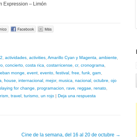
an Expression – Limón
nico
Facebook
Más
2
,
actividades
,
activities
,
Amarillo Cyan y Magenta
,
ambiente
,
vo
,
concierto
,
costa rica
,
costarricense
,
cr
,
cronograma
,
teban monge
,
event
,
evento
,
festival
,
free
,
funk
,
gam
,
a
,
house
,
internacional
,
mejor
,
musica
,
nacional
,
octubre
,
ojo
playing for change
,
programacion
,
rave
,
reggae
,
renato
,
urism
,
travel
,
turismo
,
un rojo
|
Deja una respuesta
Cine de la semana, del 16 al 20 de octubre
→