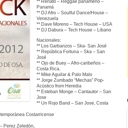
** Renato – Reggae panameño –
Panamá
** DJ Afro – Soulful Dance/House –
Venezuela
** Dave Moreno – Tech House – USA
** DJ Dabura – Tech House – Libano
Nacionales:
** Los Garbanzos – Ska- San José
** República Fortuna – Ska – San
José
** Ojo de Buey – Afro-­caribeños –
Costa Rica.
** Mike Aguilar & Palo Malo
** Jorge Zumbado “Mechas” Pop-
Acústico from Heredia
** Esteban Monge – Cantautor – San
Jose
** Un Rojo Band – San Jose, Costa
ntemporánea Costarricense
– Perez Zeledón,