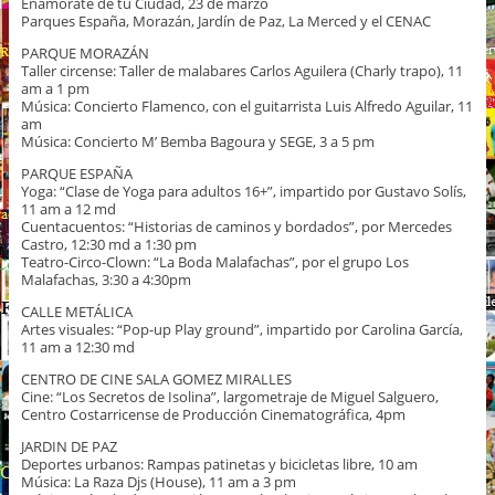
Enamorate de tu Ciudad, 23 de marzo
Parques España, Morazán, Jardín de Paz, La Merced y el CENAC
PARQUE MORAZÁN
Taller circense: Taller de malabares Carlos Aguilera (Charly trapo), 11
am a 1 pm
Música: Concierto Flamenco, con el guitarrista Luis Alfredo Aguilar, 11
am
Música: Concierto M’ Bemba Bagoura y SEGE, 3 a 5 pm
PARQUE ESPAÑA
Yoga: “Clase de Yoga para adultos 16+”, impartido por Gustavo Solís,
11 am a 12 md
Cuentacuentos: “Historias de caminos y bordados”, por Mercedes
Castro, 12:30 md a 1:30 pm
Teatro-Circo-Clown: “La Boda Malafachas”, por el grupo Los
Malafachas, 3:30 a 4:30pm
CALLE METÁLICA
Artes visuales: “Pop-up Play ground”, impartido por Carolina García,
11 am a 12:30 md
CENTRO DE CINE SALA GOMEZ MIRALLES
Cine: “Los Secretos de Isolina”, largometraje de Miguel Salguero,
Centro Costarricense de Producción Cinematográfica, 4pm
JARDIN DE PAZ
Deportes urbanos: Rampas patinetas y bicicletas libre, 10 am
Música: La Raza Djs (House), 11 am a 3 pm