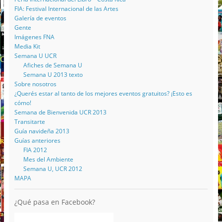
FIA: Festival Internacional de las Artes
Galería de eventos
Gente
Imágenes FNA
Media Kit
Semana U UCR
Afiches de Semana U
Semana U 2013 texto
Sobre nosotros
¿Querés estar al tanto de los mejores eventos gratuitos? ¡Esto es
cómo!
Semana de Bienvenida UCR 2013
Transitarte
Guía navideña 2013
Guías anteriores
FIA 2012
Mes del Ambiente
Semana U, UCR 2012
MAPA
¿Qué pasa en Facebook?