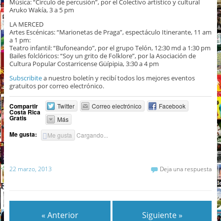
Música: “Círculo de percusión”, por el Colectivo artístico y cultural
Aruko Wakía, 3 a 5 pm
LA MERCED
Artes Escénicas: “Marionetas de Praga”, espectáculo Itinerante, 11 am
a 1 pm:
Teatro infantil: “Bufoneando”, por el grupo Telón, 12:30 md a 1:30 pm
Bailes folclóricos: “Soy un grito de Folklore”, por la Asociación de
Cultura Popular Costarricense Güípipia, 3:30 a 4 pm
Subscribite
a nuestro boletín y recibí todos los mejores eventos
gratuitos por correo electrónico.
Compartir
Twitter
Correo electrónico
Facebook
Costa Rica
Gratis
Más
Me gusta:
Me gusta
Cargando...
22 marzo, 2013
Deja una respuesta
« Anterior
Siguiente »