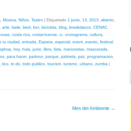
a
,
Música
,
Niños
,
Teatro
|
Etiquetado
1 junio
,
13
,
2013
,
abierto
,
,
arte
,
baile
,
best
,
bici
,
bicicleta
,
blog
,
breakdance
,
CENAC
,
cosas
,
costa rica
,
costarricense
,
cr
,
cronograma
,
cultura
,
 tu ciudad
,
entrada
,
Espana
,
especial
,
event
,
evento
,
festival
,
hiphop
,
hoy
,
hula
,
junio
,
libre
,
lista
,
marionetas
,
mascarada
,
nos
,
para hacer
,
parkour
,
parque
,
patineta
,
paz
,
programacion
,
,
tico
,
to do
,
todo publico
,
tourism
,
turismo
,
urbano
,
zumba
|
Mes del Ambiente
→