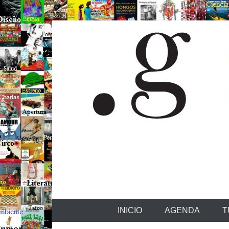
100+ eventos culturales
Costa Rica G
Menu Principal
Saltar al contenido
INICIO
AGENDA
T