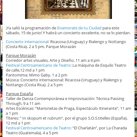
¡Ya salió la programación de
Enamorate de tu Ciudad
para este
sábado, 15 de junio! Y habrá un concierto excelente, no se lo pierdan.
Concierto internacional
: Ricacosa (Uruguay) y Rialengo y Nottango
(Costa Rica), 2 a 5 pm, Parque Morazán
Parque Morazán
Corredor artes visuales, Arte y Diseño, 11 am a 4 pm
Festival Centroamericano de Teatro
: La máquina de Esquilo Teatro
de calle,12 md a 1 pm
Pantomima: Mimo Gaby, 1 a 2 pm
Música: Concierto internacional: Ricacosa (Uruguay) y Rialengo y
Nottango (Costa Rica), 2 a 5 pm
Parque España
Taller de Danza Contemporánea e Improvisación: Técnica Passing
Through, 9 a 11 am
Artes Escénicas: “Marionetas de Praga, Espectáculo Itinerante”, 11 am
a 1 pm
Títeres: “ In skopum et rubrum”, por el grupo S.O.S.titelles (España),
12 md a 1 pm
Festival Centroamericano de Teatro
: “El Charlatán”, por La Charada
Teatro (Guatemala), 4 a 5 pm