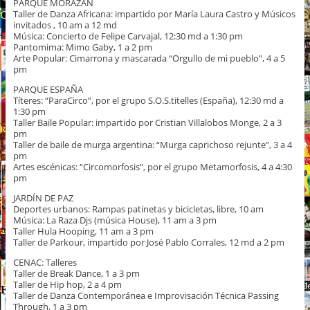
PARQUE MORAZÁN
Taller de Danza Africana: impartido por María Laura Castro y Músicos
invitados , 10 am a 12 md
Música: Concierto de Felipe Carvajal, 12:30 md a 1:30 pm
Pantomima: Mimo Gaby, 1 a 2 pm
Arte Popular: Cimarrona y mascarada “Orgullo de mi pueblo”, 4 a 5
pm
PARQUE ESPAÑA
Títeres: “ParaCirco”, por el grupo S.O.S.titelles (España), 12:30 md a
1:30 pm
Taller Baile Popular: impartido por Cristian Villalobos Monge, 2 a 3
pm
Taller de baile de murga argentina: “Murga caprichoso rejunte”, 3 a 4
pm
Artes escénicas: “Circomorfosis”, por el grupo Metamorfosis, 4 a 4:30
pm
JARDÍN DE PAZ
Deportes urbanos: Rampas patinetas y bicicletas, libre, 10 am
Música: La Raza Djs (música House), 11 am a 3 pm
Taller Hula Hooping, 11 am a 3 pm
Taller de Parkour, impartido por José Pablo Corrales, 12 md a 2 pm
CENAC: Talleres
Taller de Break Dance, 1 a 3 pm
Taller de Hip hop, 2 a 4 pm
Taller de Danza Contemporánea e Improvisación Técnica Passing
Through, 1 a 3 pm