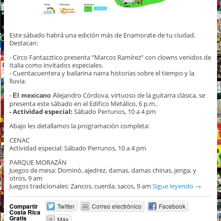
Este sábado habrá una edición más de Enamorate de tu ciudad.
Destacan:
- Circo Fantazztico presenta “Marcos Ramírez” con clowns venidos de
Italia como invitados especiales.
- Cuentacuentera y bailarina narra historias sobre el tiempo y la
lluvia.
ejandro Córdova, virtuoso de la guitarra clásica, se
-
El mexicano
A
l
presenta este sábado en el Edifico Metálico, 6 p.m..
- Actividad especial:
Sábado Perrunos, 10 a 4 pm
Abajo les detallamos la programación completa:
CENAC
Actividad especial: Sábado Perrunos, 10 a 4 pm
PARQUE MORAZÁN
Juegos de mesa: Dominó, ajedrez, damas, damas chinas, jenga, y
otros, 9 am
Juegos tradicionales: Zancos, cuerda, sacos, 9 am
Sigue leyendo
→
Compartir
Twitter
Correo electrónico
Facebook
Costa Rica
Gratis
Más