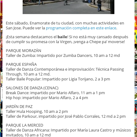
Este sábado, Enamorate de tu ciudad, con muchas actividades en
San Jose. Puede ver la
programación completa en este enlace
.
¡Esta semana destacamos el
baile
! Si no está muy cansado después
de cumplir su promesa con la Virgen, ¡venga a Chepe pa’ moverse!
PARQUE MORAZÁN
Taller de Zumba: Impartido por Zumba Dancers, 10 am a 12 md
PARQUE ESPAÑA
Taller de Danza Contemporánea e improvisación: Técnica Passing
Through, 10 am a 12 md.
Taller Baile Popular: Impartido por Ligia Torijano, 2 a 3 pm
SALONES DE DANZA (CENAC)
Break Dance: impartido por Mario Alfaro, 11 am a 1 pm
Hip hop: impartido por Mario Alfaro, 2 a 4 pm
JARDÍN DE PAZ
Taller Hula Hooping, 10 am a 2 pm
Taller de Parkour, impartido por José Pablo Corrales, 12 md a 2 pm
PARQUE LA MERCED
Taller de Danza Africana: Impartido por María Laura Castro y músicos
invitados, 10 am a 12 md