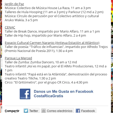
Jardín de Paz
Música: Colectivo de Música House La Raza, 11 am a 3 pm
Talleres de Hula Hooping (11 am a 3 pm) y Parkour (12 md a 2 pm)
Música: Círculo de percusión por el Colectivo artístico y cultural
Aruko Wakía, 3 a 5 pm
CENAC
Taller de Break Dance, impartido por Mario Alfaro, 11 am a 1 pm
Taller de Hip hop, impartido por Mario Alfaro, 2 a 4 pm
Espacio Cultural Carmen Naranjo
(Antigua Estación al Atlántico)
Taller de poesía: “Tráfico de influencias”, impartido por Alfredo Trejos
(Premio Nacional de Poesía 2011), 1:30 a 4 pm
Parque La Merced
Taller de Zumba: Zumba Dancers, 10 am a 12 md
Teatro infantil: ¡Así es mi papá!, por el El AlMo Producciones, 12 md a
1 pm
Teatro infantil: “Papá está en la Atlántida”, demostración del proceso
creativo Teatro Tiliche, 1:30 a 2 pm
Circo: “El Gritómetro”, por el grupo CR Circo, 4 a 4:30 pm
Compartir
Twitter
Correo electrónico
Facebook