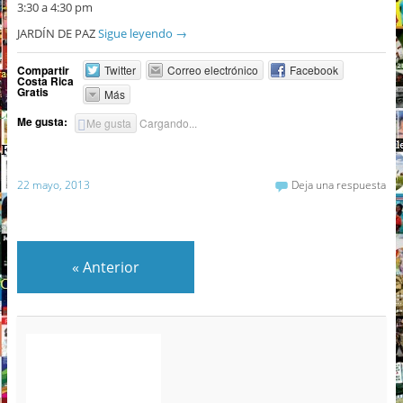
3:30 a 4:30 pm
JARDÍN DE PAZ
Sigue leyendo
→
Compartir
Twitter
Correo electrónico
Facebook
Costa Rica
Gratis
Más
Me gusta:
Me gusta
Cargando...
22 mayo, 2013
Deja una respuesta
«
Anterior