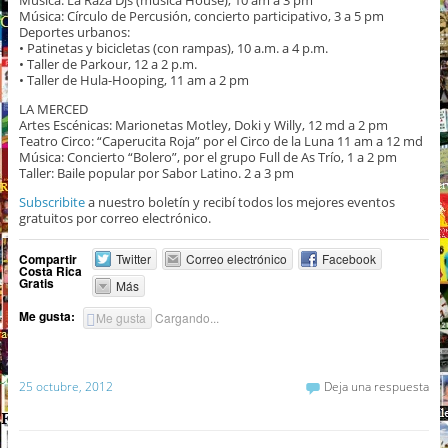
Música: La Raza Djs (música House), 10 am a 3 pm
Música: Círculo de Percusión, concierto participativo, 3 a 5 pm
Deportes urbanos:
• Patinetas y bicicletas (con rampas), 10 a.m. a 4 p.m.
• Taller de Parkour, 12 a 2 p.m.
• Taller de Hula-Hooping, 11 am a 2 pm
LA MERCED
Artes Escénicas: Marionetas Motley, Doki y Willy, 12 md a 2 pm
Teatro Circo: “Caperucita Roja” por el Circo de la Luna 11 am a 12 md
Música: Concierto “Bolero”, por el grupo Full de As Trío, 1 a 2 pm
Taller: Baile popular por Sabor Latino. 2 a 3 pm
Subscribite
a nuestro boletín y recibí todos los mejores eventos
gratuitos por correo electrónico.
Compartir
Twitter
Correo electrónico
Facebook
Costa Rica
Gratis
Más
Me gusta:
Me gusta
Cargando...
25 octubre, 2012
Deja una respuesta