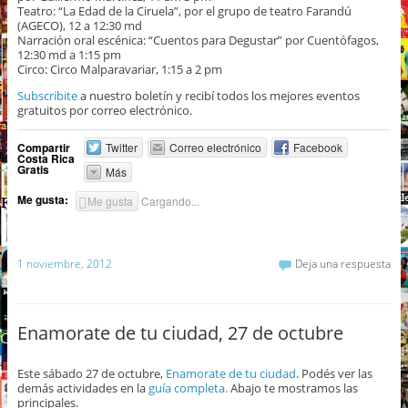
Teatro: “La Edad de la Ciruela”, por el grupo de teatro Farandú
(AGECO), 12 a 12:30 md
Narración oral escénica: “Cuentos para Degustar” por Cuentófagos,
12:30 md a 1:15 pm
Circo: Circo Malparavariar, 1:15 a 2 pm
Subscribite
a nuestro boletín y recibí todos los mejores eventos
gratuitos por correo electrónico.
Compartir
Twitter
Correo electrónico
Facebook
Costa Rica
Gratis
Más
Me gusta:
Me gusta
Cargando...
1 noviembre, 2012
Deja una respuesta
Enamorate de tu ciudad, 27 de octubre
Este sábado 27 de octubre,
Enamorate de tu ciudad
. Podés ver las
demás actividades en la
guía completa.
Abajo te mostramos las
principales.