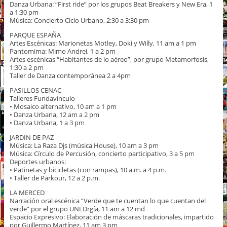
Danza Urbana: “First ride” por los grupos Beat Breakers y New Era, 1
a 1:30 pm
Música: Concierto Ciclo Urbano, 2:30 a 3:30 pm
PARQUE ESPAÑA
Artes Escénicas: Marionetas Motley, Doki y Willy, 11 am a 1 pm
Pantomima: Mimo Andrei, 1 a 2 pm
Artes escénicas “Habitantes de lo aéreo”, por grupo Metamorfosis,
1:30 a 2 pm
Taller de Danza contemporánea 2 a 4pm
PASILLOS CENAC
Talleres Fundavínculo
• Mosaico alternativo, 10 am a 1 pm
• Danza Urbana, 12 am a 2 pm
• Danza Urbana, 1 a 3 pm
JARDIN DE PAZ
Música: La Raza Djs (música House), 10 am a 3 pm
Música: Círculo de Percusión, concierto participativo, 3 a 5 pm
Deportes urbanos:
• Patinetas y bicicletas (con rampas), 10 a.m. a 4 p.m.
• Taller de Parkour, 12 a 2 p.m.
LA MERCED
Narración oral escénica “Verde que te cuentan lo que cuentan del
verde” por el grupo UNEDrgía, 11 am a 12 md
Espacio Expresivo: Elaboración de máscaras tradicionales, impartido
por Guillermo Martínez, 11 am 3 pm