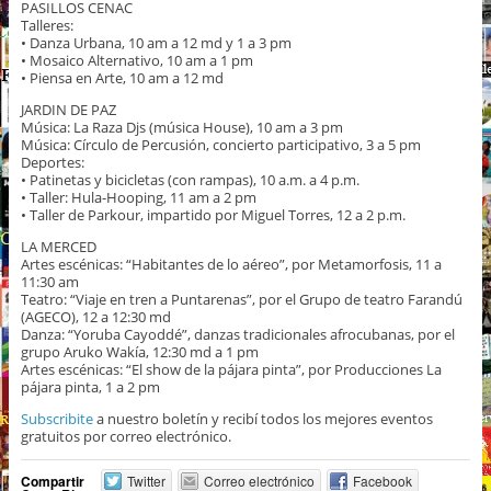
PASILLOS CENAC
Talleres:
• Danza Urbana, 10 am a 12 md y 1 a 3 pm
• Mosaico Alternativo, 10 am a 1 pm
• Piensa en Arte, 10 am a 12 md
JARDIN DE PAZ
Música: La Raza Djs (música House), 10 am a 3 pm
Música: Círculo de Percusión, concierto participativo, 3 a 5 pm
Deportes:
• Patinetas y bicicletas (con rampas), 10 a.m. a 4 p.m.
• Taller: Hula-Hooping, 11 am a 2 pm
• Taller de Parkour, impartido por Miguel Torres, 12 a 2 p.m.
LA MERCED
Artes escénicas: “Habitantes de lo aéreo”, por Metamorfosis, 11 a
11:30 am
Teatro: “Viaje en tren a Puntarenas”, por el Grupo de teatro Farandú
(AGECO), 12 a 12:30 md
Danza: “Yoruba Cayoddé”, danzas tradicionales afrocubanas, por el
grupo Aruko Wakía, 12:30 md a 1 pm
Artes escénicas: “El show de la pájara pinta”, por Producciones La
pájara pinta, 1 a 2 pm
Subscribite
a nuestro boletín y recibí todos los mejores eventos
gratuitos por correo electrónico.
Compartir
Twitter
Correo electrónico
Facebook