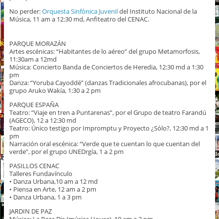
No perder:
Orquesta Sinfónica Juvenil
del Instituto Nacional de la
Música, 11 am a 12:30 md, Anfiteatro del CENAC.
PARQUE MORAZÁN
Artes escénicas: “Habitantes de lo aéreo” del grupo Metamorfosis,
11:30am a 12md
Música: Concierto Banda de Conciertos de Heredia, 12:30 md a 1:30
pm
Danza: “Yoruba Cayoddé” (danzas Tradicionales afrocubanas), por el
grupo Aruko Wakía, 1:30 a 2 pm
PARQUE ESPAÑA
Teatro: “Viaje en tren a Puntarenas”, por el Grupo de teatro Farandú
(AGECO), 12 a 12:30 md
Teatro: Único testigo por Impromptu y Proyecto ¿Sólo?, 12:30 md a 1
pm
Narración oral escénica: “Verde que te cuentan lo que cuentan del
verde”, por el grupo UNEDrgía, 1 a 2 pm
PASILLOS CENAC
Talleres Fundavínculo
• Danza Urbana,10 am a 12 md
• Piensa en Arte, 12 am a 2 pm
• Danza Urbana, 1 a 3 pm
JARDIN DE PAZ