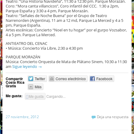
Teatro: “Una Historia Navideña”, 11:30 a 12:30 pm. Parque Morazán.
Coro: “Mora canta villancicos”, Coro infantil del CCC. 1:30 a 2pm,
Parque España y 3:30 a 4 pm, Parque Morazán.
Teatro: “Señales de Noche Buena” por el Grupo de Teatro
Narrenorden (Argentina), 11 am a 12 md, Parque La Merced y 4 a 5
pm, Parque España.
Artes escénicas: Concierto “Noel en tu hogar” por el gurpo Vozsabor,
4 a 5 pm. Parque La Merced.
ANTIEATRO DEL CENAC
• Música: Concierto Vía Libre, 2:30 a 4:30 pm
PARQUE MORAZÁN
Música: Concierto Orquesta de Mata de Plátano Sinem, 10:30 a 11:30
am
Sigue leyendo
→
Compartir
Twitter
Correo electrónico
Facebook
Costa Rica
Gratis
Más
Me gusta:
Me gusta
Cargando...
27 noviembre, 2012
Deja una respuesta