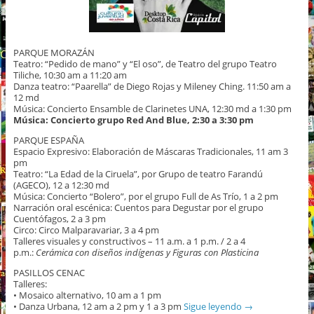
PARQUE MORAZÁN
Teatro: “Pedido de mano” y “El oso”, de Teatro del grupo Teatro
Tiliche, 10:30 am a 11:20 am
Danza teatro: “Paarella” de Diego Rojas y Mileney Ching. 11:50 am a
12 md
Música: Concierto Ensamble de Clarinetes UNA, 12:30 md a 1:30 pm
Música: Concierto grupo Red And Blue, 2:30 a 3:30 pm
PARQUE ESPAÑA
Espacio Expresivo: Elaboración de Máscaras Tradicionales, 11 am 3
pm
Teatro: “La Edad de la Ciruela”, por Grupo de teatro Farandú
(AGECO), 12 a 12:30 md
Música: Concierto “Bolero”, por el grupo Full de As Trío, 1 a 2 pm
Narración oral escénica: Cuentos para Degustar por el grupo
Cuentófagos, 2 a 3 pm
Circo: Circo Malparavariar, 3 a 4 pm
Talleres visuales y constructivos – 11 a.m. a 1 p.m. / 2 a 4
p.m.:
Cerámica con diseños indígenas y Figuras con Plasticina
PASILLOS CENAC
Talleres:
• Mosaico alternativo, 10 am a 1 pm
• Danza Urbana, 12 am a 2 pm y 1 a 3 pm
Sigue leyendo
→