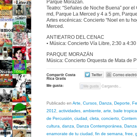
Parque Morazán.
Teatro: “Señales de Noche Buena” por el 
md, Parque La Merced y 4 a 5 pm, Parqu
Artes escénicas: Concierto “Noel en tu ho
Merced.
ANTIEATRO DEL CENAC
• Música: Concierto Vía Libre, 2:30 a 4:3
PARQUE MORAZÁN
Música: Concierto Orquesta de Mata de P
Compartir Costa
Twitter
Correo electró
Rica Gratis
Me gusta:
Me gusta
Cargando...
Publicado en
Arte
,
Cursos
,
Danza
,
Deporte
,
Fe
2012
,
actividades
,
ambiente
,
arte
,
baile tropica
de Percusión
,
ciudad
,
cleta
,
concierto
,
Contem
cultura
,
danza
,
Danza Contemporánea
,
Danza
enamorate de tu ciudad
,
fin de semana
,
free
,