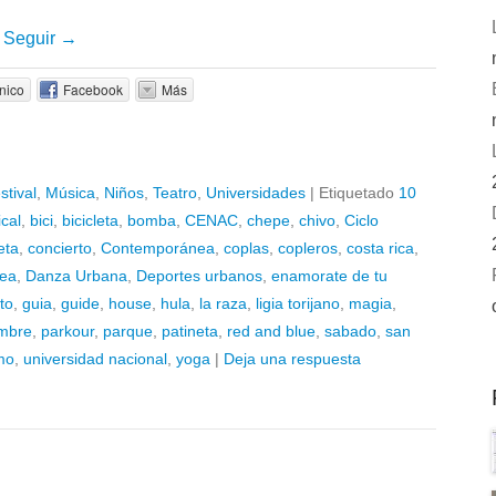
m
Seguir →
nico
Facebook
Más
stival
,
Música
,
Niños
,
Teatro
,
Universidades
|
Etiquetado
10
ical
,
bici
,
bicicleta
,
bomba
,
CENAC
,
chepe
,
chivo
,
Ciclo
eta
,
concierto
,
Contemporánea
,
coplas
,
copleros
,
costa rica
,
ea
,
Danza Urbana
,
Deportes urbanos
,
enamorate de tu
to
,
guia
,
guide
,
house
,
hula
,
la raza
,
ligia torijano
,
magia
,
mbre
,
parkour
,
parque
,
patineta
,
red and blue
,
sabado
,
san
mo
,
universidad nacional
,
yoga
|
Deja una respuesta