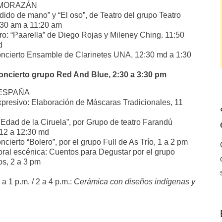
MORAZÁN
dido de mano” y “El oso”, de Teatro del grupo Teatro
0:30 am a 11:20 am
ro: “Paarella” de Diego Rojas y Mileney Ching. 11:50
d
ncierto Ensamble de Clarinetes UNA, 12:30 md a 1:30
oncierto grupo Red And Blue, 2:30 a 3:30 pm
ESPAÑA
presivo: Elaboración de Máscaras Tradicionales, 11
a Edad de la Ciruela”, por Grupo de teatro Farandú
12 a 12:30 md
cierto “Bolero”, por el grupo Full de As Trío, 1 a 2 pm
oral escénica: Cuentos para Degustar por el grupo
s, 2 a 3 pm
 a 1 p.m. / 2 a 4 p.m.:
Cerámica con diseños indígenas y