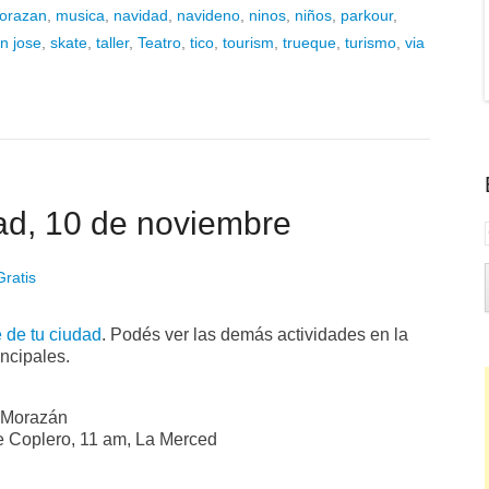
orazan
,
musica
,
navidad
,
navideno
,
ninos
,
niños
,
parkour
,
n jose
,
skate
,
taller
,
Teatro
,
tico
,
tourism
,
trueque
,
turismo
,
via
ad, 10 de noviembre
Gratis
 de tu ciudad
. Podés ver las demás actividades en la
ncipales.
 Morazán
de Coplero, 11 am, La Merced