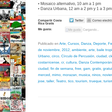
• Mosaico alternativo, 10 am a 1 pm
• Danza Urbana, 12 am a 2 pm y 1 a 3 p
Compartir Costa
Twitter
Correo electró
Rica Gratis
Me gusta:
Me gusta
Cargando...
Publicado en
Arte
,
Cursos
,
Danza
,
Deporte
,
Fe
de noviembre
,
2012
,
ambiente
,
arte
,
baile trop
Urbano
,
circo
,
Círculo de Percusión
,
ciudad
,
cl
costarricense
,
cr
,
cultura
,
Danza Contemporán
ciudad
,
fin de semana
,
free
,
gam
,
gratis
,
gratui
merced
,
mimo
,
morazan
,
musica
,
ninos
,
novie
jose
,
taller
,
Teatro
,
tico
,
tourism
,
trueque
,
turis