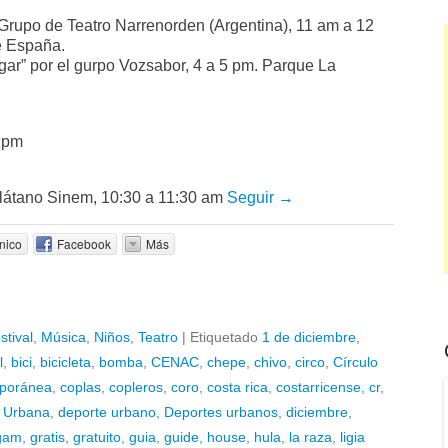
Grupo de Teatro Narrenorden (Argentina), 11 am a 12
e España.
gar” por el gurpo Vozsabor, 4 a 5 pm. Parque La
0 pm
látano Sinem, 10:30 a 11:30 am
Seguir →
nico
Facebook
Más
stival
,
Música
,
Niños
,
Teatro
|
Etiquetado
1 de diciembre
,
l
,
bici
,
bicicleta
,
bomba
,
CENAC
,
chepe
,
chivo
,
circo
,
Círculo
poránea
,
coplas
,
copleros
,
coro
,
costa rica
,
costarricense
,
cr
,
 Urbana
,
deporte urbano
,
Deportes urbanos
,
diciembre
,
gam
,
gratis
,
gratuito
,
guia
,
guide
,
house
,
hula
,
la raza
,
ligia