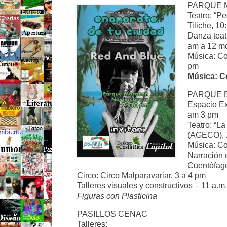
PARQUE 
Teatro: “Pe
Tiliche, 1
Danza teat
am a 12 m
Música: Co
pm
Música: C
PARQUE 
Espacio Ex
am 3 pm
Teatro: “L
(AGECO), 
Música: Con
Narración 
Cuentófago
Circo: Circo Malparavariar, 3 a 4 pm
Talleres visuales y constructivos – 11 a.m.
Figuras con Plasticina
PASILLOS CENAC
Talleres: