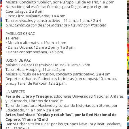
Música: Concierto “Bolero”, por el grupo Full de As Trío, 1 a 2 pm
Narración oral escénica: Cuentos para Degustar por el grupo
Cuentófagos, 2 a 3 pm
Circo: Circo Malparavariar, 3 a 4 pm
Talleres visuales y constructivos – 11 a.m. a 1 p.m. / 2 a 4
p.m.:
Cerámica con diseños indígenas y Figuras con Plasticina
PASILLOS CENAC
Talleres:
• Mosaico alternativo, 10 am a 1 pm
• Danza Urbana, 12 am a 2 pm y 1 a 3 pm
• Danza contemporánea, 3 a 5 pm
JARDIN DE PAZ
Música: La Raza Djs (música House), 10 am a 3 pm
Taller: Hula-Hooping, 11 am a 2 pm
Música: Círculo de Percusión, concierto participativo, 2 a 4 pm
Deportes urbanos: Patinetas y bicicletas (con rampas), 10 a.m. a 4
p.m., y Taller de Parkour, 12 a 2 p.m.
LA MERCED
Feria del Libro y Trueque
: Editoriales Universidad Nacional, Antares
y Educatodo, Libreros de trueque.
Taller de literatura: Haciendo y contando historias con títeres, por
Educatodo, 11 a 1 pm y 2 a 4 pm
Artes Escénicas: “Coplas y retahílas”, por la Red Nacional de
Coplero, 11 am a 12 md
Danza Urbana: “First Ride” por los gruopos New Era y Beat Breakers,
12 a 12:30 md