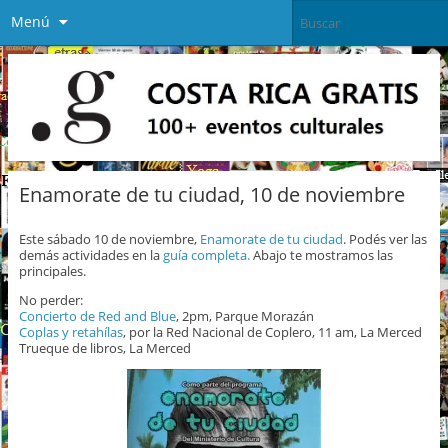
Menú
Enamorate de tu ciudad, 10 de noviembre
Este sábado 10 de noviembre,
Enamorate de tu ciudad
. Podés ver las
demás actividades en la
guía completa.
Abajo te mostramos las
principales.
No perder:
Concierto de Red and Blue
, 2pm, Parque Morazán
Coplas y retahílas
, por la Red Nacional de Coplero, 11 am, La Merced
Trueque de libros, La Merced