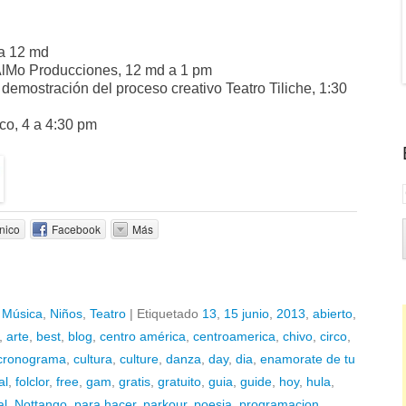
a 12 md
El AlMo Producciones, 12 md a 1 pm
”, demostración del proceso creativo Teatro Tiliche, 1:30
rco, 4 a 4:30 pm
nico
Facebook
Más
,
Música
,
Niños
,
Teatro
|
Etiquetado
13
,
15 junio
,
2013
,
abierto
,
,
arte
,
best
,
blog
,
centro américa
,
centroamerica
,
chivo
,
circo
,
cronograma
,
cultura
,
culture
,
danza
,
day
,
dia
,
enamorate de tu
al
,
folclor
,
free
,
gam
,
gratis
,
gratuito
,
guia
,
guide
,
hoy
,
hula
,
al
,
Nottango
,
para hacer
,
parkour
,
poesia
,
programacion
,