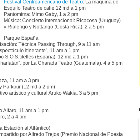
Festival Centroamericano de Teatro
: La máquina de
Esquilo Teatro de calle,12 md a 1 pm
Pantomima: Mimo Gaby, 1 a 2 pm
Música: Concierto internacional: Ricacosa (Uruguay)
y Rialengo y Nottango (Costa Rica), 2 a 5 pm
Parque España
isación: Técnica Passing Through, 9 a 11 am
spectáculo Itinerante”, 11 am a 1 pm
upo S.O.S.titelles (España), 12 md a 1 pm
Charlatán”, por La Charada Teatro (Guatemala), 4 a 5 pm
aza, 11 am a 3 pm
y Parkour (12 md a 2 pm)
ivo artístico y cultural Aruko Wakía, 3 a 5 pm
o Alfaro, 11 am a 1 pm
aro, 2 a 4 pm
a Estación al Atlántico)
, impartido por Alfredo Trejos (Premio Nacional de Poesía