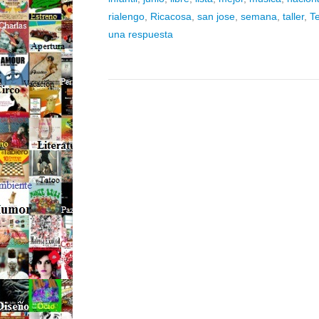
rialengo
,
Ricacosa
,
san jose
,
semana
,
taller
,
T
una respuesta