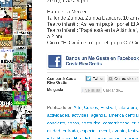
2011), 1:30 a 4 pm
Parque La Merced
Taller de Zumba: Zumba Dancers, 10 am 
Teatro infantil: ¡Así es mi papá!, por el 
Teatro infantil: “Papá está en la Atlántida
a 2 pm
Circo: “El Gritómetro”, por el grupo CR Ci
Compartir Costa
Twitter
Correo electró
Rica Gratis
Me gusta:
Me gusta
Cargando...
Publicado en
Arte
,
Cursos
,
Festival
,
Literatura
actividades
,
activities
,
agenda
,
américa central
concierto
,
cosas
,
costa rica
,
costarricense
,
cr
,
ciudad
,
entrada
,
especial
,
event
,
evento
,
festiv
infantil
,
junio
,
libre
,
lista
,
mejor
,
musica
,
nacion