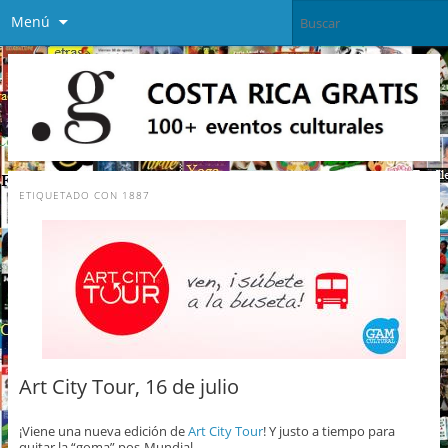
Menú
ETIQUETADO CON
1887
Art City Tour, 16 de julio
¡Viene una nueva edición de
Art City Tour
! Y justo a tiempo para
quitar la “goma” pos-Mundial.