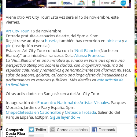
Viene otro Art City Tour! Esta vez será el 15 de noviembre, este
viernes.
Art City Tour
, 15 de noviembre
Entrada gratuita a espacios de arte, del 5pm al 9pm.
Registrarse aquí para
buseta
; también hay recorrido en
bicicleta
y
a
pie
(inscripción esencial)
Esta vez, Art City Tour coincida con la “
Nuit Blanche
(Noche en
Blanco),” una iniciativa francesa. De la
Alianza Francesa
:
La “Nuit Blanche” es una iniciativa que nació en París que ofrece una
perspectiva atemporal sobre la ciudad, con la apertura nocturna de
espacios culturales y recreativos que normalmente son diurnos: museos,
salas de deporte, galerías, así como una larga oferta de instalaciones o
performances en espacios públicos. Más detalles en
este artículo de
La República
.
Otras actividades en San José cerca del Art City Tour:
Inauguración del
Encuentro Nacional de Artistas Visuales
. Parques
Morazán, Jardín de Paz y España. 5pm.
ChepeCleteada en Calzoncillos
y
Cleteada Trotada
. Saliendo del
Parque España. 6:30pm.
Sigue leyendo
→
Compartir
Twitter
Correo electrónico
Facebook
Costa Rica
Gratis