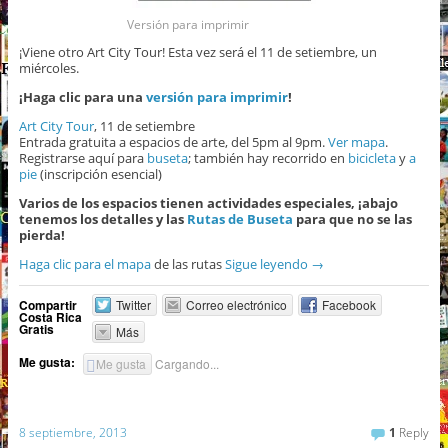
Versión para imprimir
¡Viene otro Art City Tour! Esta vez será el 11 de setiembre, un
miércoles.
¡Haga clic para una
versión para imprimir
!
Art City Tour
, 11 de setiembre
Entrada gratuita a espacios de arte, del 5pm al 9pm.
Ver mapa
.
Registrarse aquí para
buseta
; también hay recorrido en
bicicleta
y
a
pie
(inscripción esencial)
Varios de los espacios tienen actividades especiales, ¡abajo
tenemos los detalles y las
Rutas de Buseta
para que no se las
pierda!
Haga clic para el mapa
de las rutas
Sigue leyendo
→
Compartir
Twitter
Correo electrónico
Facebook
Costa Rica
Gratis
Más
Me gusta:
Me gusta
Cargando...
8 septiembre, 2013
1
Reply