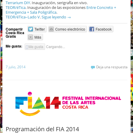
Terrarium DIY
. Inauguración, serigrafía en vivo.
TEOR/éTica
. Inauguración de las exposiciones
Entre Concreto +
Emergencia + Sala Poligráfica
.
TEOR/éTica–Lado V
.
Sigue leyendo
→
Compartir
Twitter
Correo electrónico
Facebook
Costa Rica
Gratis
Más
Me gusta:
Me gusta
Cargando...
7 julio, 2014
Deja una respuesta
Programación del FIA 2014