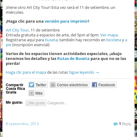
¡Viene otro Art City Tour! Esta vez será el 11 de setiembre, un
miércoles.
¡Haga clic para una
versión para imprimir
!
Art City Tour
, 11 de setiembre
Entrada gratuita a espacios de arte, del 5pm al 9pm.
Ver mapa
.
Registrarse aquí para
buseta
; también hay recorrido en
bicicleta
y
a
pie
(inscripción esencial)
Varios de los espacios tienen actividades especiales, ¡abajo
tenemos los detalles y las
Rutas de Buseta
para que no se las
pierda!
Haga clic para el mapa
de las rutas
Sigue leyendo
→
Compartir
Twitter
Correo electrónico
Facebook
Costa Rica
Gratis
Más
Me gusta:
Me gusta
Cargando...
8 septiembre, 2013
1
Reply