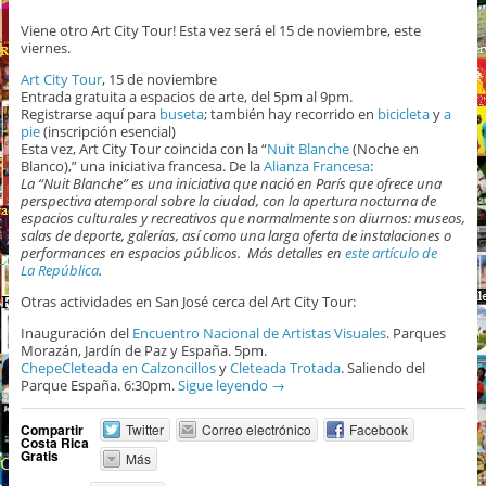
Viene otro Art City Tour! Esta vez será el 15 de noviembre, este
viernes.
Art City Tour
, 15 de noviembre
Entrada gratuita a espacios de arte, del 5pm al 9pm.
Registrarse aquí para
buseta
; también hay recorrido en
bicicleta
y
a
pie
(inscripción esencial)
Esta vez, Art City Tour coincida con la “
Nuit Blanche
(Noche en
Blanco),” una iniciativa francesa. De la
Alianza Francesa
:
La “Nuit Blanche” es una iniciativa que nació en París que ofrece una
perspectiva atemporal sobre la ciudad, con la apertura nocturna de
espacios culturales y recreativos que normalmente son diurnos: museos,
salas de deporte, galerías, así como una larga oferta de instalaciones o
performances en espacios públicos. Más detalles en
este artículo de
La República
.
Otras actividades en San José cerca del Art City Tour:
Inauguración del
Encuentro Nacional de Artistas Visuales
. Parques
Morazán, Jardín de Paz y España. 5pm.
ChepeCleteada en Calzoncillos
y
Cleteada Trotada
. Saliendo del
Parque España. 6:30pm.
Sigue leyendo
→
Compartir
Twitter
Correo electrónico
Facebook
Costa Rica
Gratis
Más