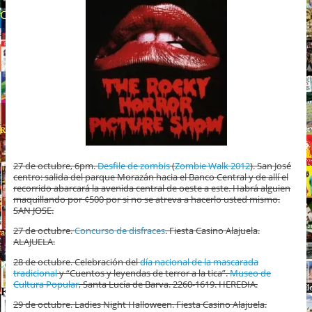
27 de octubre, 6pm.
Desfile de zombis
(
Zombie Walk 2012
). San José
centro: salida del parque Morazán hacia el Banco Central y de allí el
recorrido abarcará la avenida central de oeste a este. Habrá alguien
maquillando por ¢500 por si no se atreva a hacerlo usted mismo.
SAN JOSE.
27 de octubre.
Concurso de disfraces
. Fiesta Casino Alajuela.
ALAJUELA.
28 de octubre. Celebración del
día nacional de la mascarada
tradicional
y “Cuentos y leyendas de terror a la tica”.
Museo de
Cultura Popular
, Santa Lucía de Barva. 2260-1619. HEREDIA.
29 de octubre. Ladies Night Halloween. Fiesta Casino Alajuela.