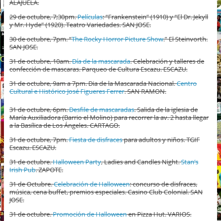
ALAJUELA.
29 de octubre, 7;30pm.
Películas
: “Frankenstein” (1910) y “El Dr. Jekyll
y Mr. Hyde” (1920). Teatro Variedades. SAN JOSE.
30 de octubre, 7pm. “
The Rocky Horror Picture Show
.” El Steinvorth.
SAN JOSE.
31 de octubre, 10am.
Día de la mascarada
. Celebración y talleres de
confección de mascaras. Parqueo de Cultura Escazu. ESCAZU.
31 de octubre, 9am a 7pm. Dia de la Mascarada Nacional.
Centro
Cultural e Histórico José Figueres Ferrer
. SAN RAMON.
31 de octubre, 6pm.
Desfile de mascaradas
. Salida de la iglesia de
María Auxiliadora (Barrio el Molino) para recorrer la av. 2 hasta llegar
a la Basílica de Los Ángeles. CARTAGO.
31 de octubre, 7pm.
Fiesta de disfraces
para adultos y niños. TGIF
Escazu. ESCAZU.
31 de octubre.
Halloween Party
, Ladies and Candles Night.
Stan’s
Irish Pub
. ZAPOTE.
31 de Octubre.
Celebración de Halloween
: concurso de disfraces,
música, cena buffet, premios especiales. Casino Club Colonial. SAN
JOSE.
31 de octubre.
Promoción de Halloween
en Pizza Hut. VARIOS.