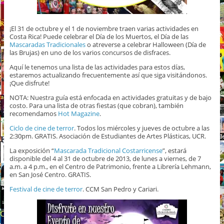
¡El 31 de octubre y el 1 de noviembre traen varias actividades en
Costa Rica! Puede celebrar el Día de los Muertos, el Día de las
Mascaradas Tradicionales
o atreverse a celebrar Halloween (Día de
las Brujas) en uno de los varios concursos de disfraces.
Aquí le tenemos una lista de las actividades para estos días,
estaremos actualizando frecuentemente así que siga visitándonos.
¡Que disfrute!
NOTA: Nuestra guía está enfocada en actividades gratuitas y de bajo
costo. Para una lista de otras fiestas (que cobran), también
recomendamos
Hot Magazine
.
Ciclo de cine de terror
. Todos los miércoles y jueves de octubre a las
2:30pm. GRATIS. Asociación de Estudiantes de Artes Plásticas, UCR.
La exposición “
Mascarada Tradicional Costarricense
”, estará
disponible del 4 al 31 de octubre de 2013, de lunes a viernes, de 7
a.m. a 4 p.m., en el Centro de Patrimonio, frente a Librería Lehmann,
en San José Centro. GRATIS.
Festival de cine de terror
. CCM San Pedro y Cariari.