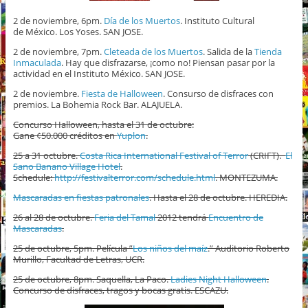
2 de noviembre, 6pm.
Día de los Muertos
. Instituto Cultural
de México. Los Yoses. SAN JOSE.
2 de noviembre, 7pm.
Cleteada de los Muertos
. Salida de la
Tienda
Inmaculada
. Hay que disfrazarse, ¡como no! Piensan pasar por la
actividad en el Instituto México. SAN JOSE.
2 de noviembre.
Fiesta de Halloween
. Consurso de disfraces con
premios. La Bohemia Rock Bar. ALAJUELA.
Concurso Halloween, hasta el 31 de octubre:
Gane ¢50.000 créditos en
Yuplon
.
25 a 31 octubre.
Costa Rica International Festival of Terror
(CRIFT).
El
Sano Banano Village Hotel
.
Schedule:
http://festivalterror.com/schedule.html
. MONTEZUMA.
Mascaradas en fiestas patronales
. Hasta el 28 de octubre. HEREDIA.
26 al 28 de octubre.
Feria del Tamal
2012 tendrá
Encuentro de
Mascaradas
.
25 de octubre, 5pm. Película ”
Los niños del maíz
.” Auditorio Roberto
Murillo, Facultad de Letras, UCR.
25 de octubre, 8pm. Saquella, La Paco.
Ladies Night Halloween
.
Concurso de disfraces, tragos y bocas gratis. ESCAZU.