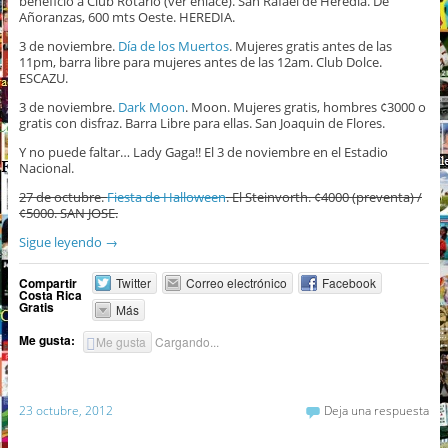
beneficio a Club Rotario (ver enlace). San Rafael de Heredia. De
Añoranzas, 600 mts Oeste. HEREDIA.
3 de noviembre.
Día de los Muertos
. Mujeres gratis antes de las
11pm, barra libre para mujeres antes de las 12am. Club Dolce.
ESCAZU.
3 de noviembre.
Dark Moon
. Moon. Mujeres gratis, hombres ¢3000 o
gratis con disfraz. Barra Libre para ellas. San Joaquin de Flores.
Y no puede faltar… Lady Gaga!! El 3 de noviembre en el Estadio
Nacional.
27 de octubre.
Fiesta de Halloween
. El Steinvorth. ¢4000 (preventa) /
¢5000. SAN JOSE.
Sigue leyendo
→
Compartir
Twitter
Correo electrónico
Facebook
Costa Rica
Gratis
Más
Me gusta:
Me gusta
Cargando...
23 octubre, 2012
Deja una respuesta