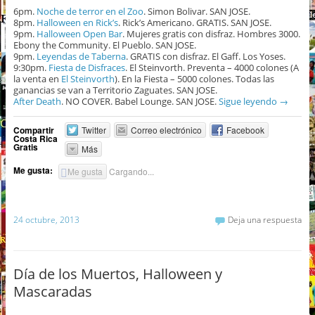
6pm.
Noche de terror en el Zoo
. Simon Bolivar. SAN JOSE.
8pm.
Halloween en Rick’s
. Rick’s Americano. GRATIS. SAN JOSE.
9pm.
Halloween Open Bar
. Mujeres gratis con disfraz. Hombres 3000.
Ebony the Community. El Pueblo. SAN JOSE.
9pm.
Leyendas de Taberna
. GRATIS con disfraz. El Gaff. Los Yoses.
9:30pm.
Fiesta de Disfraces
. El Steinvorth. Preventa – 4000 colones (A
la venta en
El Steinvorth
). En la Fiesta – 5000 colones. Todas las
ganancias se van a Territorio Zaguates. SAN JOSE.
After Death
. NO COVER. Babel Lounge. SAN JOSE.
Sigue leyendo
→
Compartir
Twitter
Correo electrónico
Facebook
Costa Rica
Gratis
Más
Me gusta:
Me gusta
Cargando...
24 octubre, 2013
Deja una respuesta
Día de los Muertos, Halloween y
Mascaradas