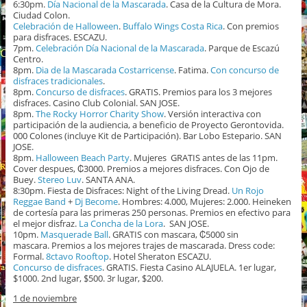
6:30pm.
Día Nacional de la Mascarada
. Casa de la Cultura de Mora.
Ciudad Colon.
Celebración de Halloween
.
Buffalo Wings Costa Rica
. Con premios
para disfraces. ESCAZU.
7pm.
Celebración Día Nacional de la Mascarada
. Parque de Escazú
Centro.
8pm.
Dia de la Mascarada Costarricense
. Fatima.
Con concurso de
disfraces tradicionales
.
8pm.
Concurso de disfraces
. GRATIS. Premios para los 3 mejores
disfraces. Casino Club Colonial. SAN JOSE.
8pm.
The Rocky Horror Charity Show
. Versión interactiva con
participación de la audiencia, a beneficio de Proyecto Gerontovida.
000 Colones (incluye Kit de Participación). Bar Lobo Estepario. SAN
JOSE.
8pm.
Halloween Beach Party
. Mujeres GRATIS antes de las 11pm.
Cover despues, ₡3000. Premios a mejores disfraces. Con Ojo de
Buey.
Stereo Luv
. SANTA ANA.
8:30pm. Fiesta de Disfraces: Night of the Living Dread.
Un Rojo
Reggae Band
+
Dj Become
. Hombres: 4.000, Mujeres: 2.000. Heineken
de cortesía para las primeras 250 personas. Premios en efectivo para
el mejor disfraz.
La Concha de la Lora
. SAN JOSE.
10pm.
Masquerade Ball
. GRATIS con mascara, ₡5000 sin
mascara. Premios a los mejores trajes de mascarada. Dress code:
Formal.
8ctavo Rooftop
. Hotel Sheraton ESCAZU.
Concurso de disfraces
. GRATIS. Fiesta Casino ALAJUELA. 1er lugar,
$1000. 2nd lugar, $500. 3r lugar, $200.
1 de noviembre