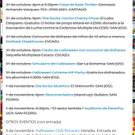
31 de octubre, 4pm a 5:30pm.
Clase de baile Thriller
. Gimnasio
Armando Vasques, TEC. 2550-2661. CARTAGO.
31 de octubre, 9pm.
The Rocky Horror Charity Show
. El Lobo
Estepario. Gratuito. El bolso de props estará en ¢2500, donado a la
Asociación de Lucha contra la Esclerosis Multiple (ALCEM). SAN JOSE.
31 de octubre. Concurso de disfraces de niños de 10 años o menos.
Outback Steakhouse
. ESCAZU.
31 de octubre, 8pm.
Fiesta de Halloween con concurso de disfraces
.
Saquella Multiplaza Escazu. ESCAZU.
31 de octubre.
Simulacro de Halloween
. Bar La Bohemia. SAN JOSE.
31 de octubre.
Halloween Extreme VIP Party
. Gratis los disfrazados,
los aburridos ¢3000. SAN JOSE.
1 de noviembre.
Día de los Muertos
. El Steinvorth. SAN JOSE.
1 de noviembre, 8pm.
Desconectados
(stand-up). Bufalos. SAN
PEDRO.
1 de noviembre, 6:30pm. “El sexto sentido.”
Auditorio de Derecho
,
UCR. SAN PEDRO.
OTROS EVENTOS (con entrada)
3 de noviembre.
Halloween Club Rotaract
Heredia. Entrada en