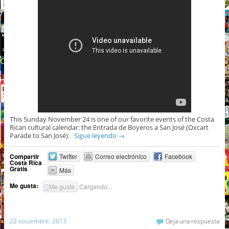
This Sunday November 24 is one of our favorite events of the Costa
Rican cultural calendar: the Entrada de Boyeros a San José (Oxcart
Parade to San José).
Sigue leyendo
→
Compartir
Twitter
Correo electrónico
Facebook
Costa Rica
Gratis
Más
Me gusta:
Me gusta
Cargando...
22 noviembre, 2013
Deja una respuesta