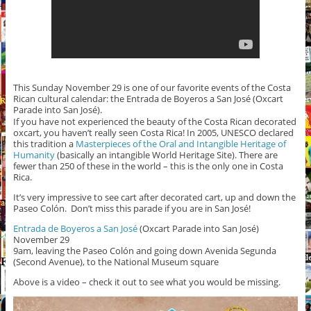
This Sunday November 29 is one of our favorite events of the Costa
Rican cultural calendar: the Entrada de Boyeros a San José (Oxcart
Parade into San José).
If you have not experienced the beauty of the Costa Rican decorated
oxcart, you haven’t really seen Costa Rica! In 2005, UNESCO declared
this tradition a
Masterpieces of the Oral and Intangible Heritage of
Humanity
(basically an intangible World Heritage Site). There are
fewer than 250 of these in the world – this is the only one in Costa
Rica.
It’s very impressive to see cart after decorated cart, up and down the
Paseo Colón. Don’t miss this parade if you are in San José!
Entrada de Boyeros a San José
(Oxcart Parade into San José)
November 29
9am, leaving the Paseo Colón and going down Avenida Segunda
(Second Avenue), to the National Museum square
Above is a video – check it out to see what you would be missing.