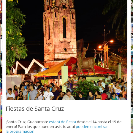
Fiestas de Santa Cruz
¡Santa Cruz, Guanacaste
estará de fiesta
desde el 14 hasta el 19 de
enero! Para los que pueden asistir, aquí
pueden encontrar
la programación
.