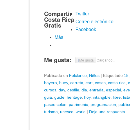
Compartir
Twitter
Costa Rica
Correo electrónico
Gratis
Facebook
Más
Me gusta:
Me gusta
Cargando...
Publicado en
Folclorico
,
Niños
|
Etiquetado
15
boyero
,
buey
,
carreta
,
cart
,
cosas
,
costa rica
,
c
cursos
,
day
,
desfile
,
dia
,
entrada
,
especial
,
eve
guia
,
guide
,
heritage
,
hoy
,
intangible
,
libre
,
list
paseo colon
,
patrimonio
,
programacion
,
public
turismo
,
unesco
,
world
|
Deja una respuesta