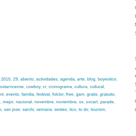
,
2015
,
29
,
abierto
,
actividades
,
agenda
,
arte
,
blog
,
boyeotico
,
ostarricense
,
cowboy
,
cr
,
cronograma
,
cultura
,
cultural
,
nt
,
evento
,
familia
,
festival
,
folclor
,
free
,
gam
,
gratis
,
gratuito
,
a
,
mejor
,
nacional
,
novembre
,
noviembre
,
ox
,
oxcart
,
parade
,
o
,
san jose
,
sarchi
,
semana
,
sesteo
,
tico
,
to do
,
tourism
,