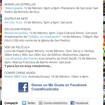
MIRAR LAS ESTRELLAS
Telescopiada
. 12 de febrero. 6pm a 9pm. Planetario de San José. San
Pedro de Montes de Oca.
DISFRUTAR ARTE
Art City Tour
. 13 de febrero, 5pm a 9pm. San José.
ESCUCHAR POESÍA
Recital de poesía
. 13 de febrero, 6pm. Casa Cultural Amon. San José.
Presentación de “
Asfalto, un road poem
“. 19 de febrero, 7:30pm. Bar
Fito’s (100 mts norte de la Iglesia de San Pedro).
VER UN PELÍCULA
Luna de Papel (Paper Moon). 14 de febrero, 7pm. De la U. Veritas,
300m Este y 50m Sur (30m Sur de Edificio Altamonte). Zapote.
Los Amantes del Puente
(Les Amants du Pont Neuf). 15 de febrero,
6pm. Alianza Francesa de Barrio Amón. San José.
Y para los no muy románticos…
COMER CARNE ASADA
Weber BBQ Fest
. Avenida Escazú. 16 de febrero, 10am a 4pm.
Compartir
Twitter
Correo electrónico
Facebook