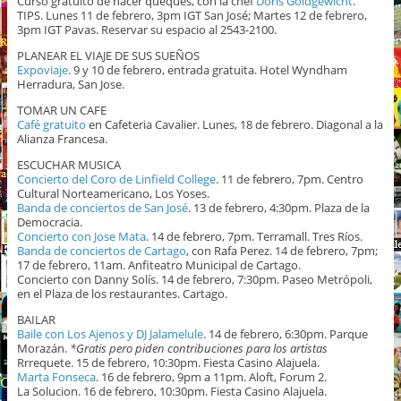
Curso gratuito de hacer queques, con la chef
Doris Goldgewicht
.
TIPS. Lunes 11 de febrero, 3pm IGT San José; Martes 12 de febrero,
3pm IGT Pavas. Reservar su espacio al 2543-2100.
PLANEAR EL VIAJE DE SUS SUEÑOS
Expoviaje
. 9 y 10 de febrero, entrada gratuita. Hotel Wyndham
Herradura, San Jose.
TOMAR UN CAFE
Café gratuito
en Cafeteria Cavalier. Lunes, 18 de febrero. Diagonal a la
Alianza Francesa.
ESCUCHAR MUSICA
Concierto del Coro de Linfield College
. 11 de febrero, 7pm. Centro
Cultural Norteamericano, Los Yoses.
Banda de conciertos de San José
. 13 de febrero, 4:30pm. Plaza de la
Democracia.
Concierto con Jose Mata
. 14 de febrero, 7pm. Terramall. Tres Ríos.
Banda de conciertos de Cartago
, con Rafa Perez. 14 de febrero, 7pm;
17 de febrero, 11am. Anfiteatro Municipal de Cartago.
Concierto con Danny Solís. 14 de febrero, 7:30pm. Paseo Metrópoli,
en el Plaza de los restaurantes. Cartago.
BAILAR
Baile con Los Ajenos y DJ Jalamelule
. 14 de febrero, 6:30pm. Parque
Morazán.
*Gratis pero piden contribuciones para los artistas
Rrrequete. 15 de febrero, 10:30pm. Fiesta Casino Alajuela.
Marta Fonseca
. 16 de febrero, 9pm a 11pm. Aloft, Forum 2.
La Solucion. 16 de febrero, 10:30pm. Fiesta Casino Alajuela.