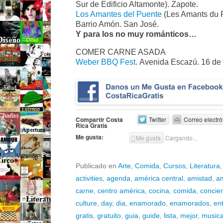
Sur de Edificio Altamonte). Zapote.
Los Amantes del Puente
(Les Amants du P
Barrio Amón. San José.
Y para los no muy románticos…
COMER CARNE ASADA
Weber BBQ Fest
. Avenida Escazú. 16 de
Compartir Costa
Twitter
Correo electró
Rica Gratis
Me gusta:
Me gusta
Cargando...
Publicado en
Arte
,
Comida
,
Cursos
,
Literatura
activities
,
agenda
,
américa central
,
amistad
,
a
carne
,
centro américa
,
cocina
,
comida
,
concier
culture
,
day
,
dia
,
enamorado
,
enamorados
,
en
gratis
,
gratuito
,
guia
,
guide
,
lista
,
mejor
,
music