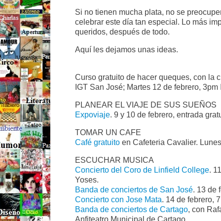
Si no tienen mucha plata, no se preocup
celebrar este día tan especial. Lo más im
queridos, después de todo.
Aquí les dejamos unas ideas.
Curso gratuito de hacer queques, con la 
IGT San José; Martes 12 de febrero, 3pm
PLANEAR EL VIAJE DE SUS SUEÑOS
Expoviaje
. 9 y 10 de febrero, entrada gr
TOMAR UN CAFE
Café gratuito
en Cafeteria Cavalier. Lunes
ESCUCHAR MUSICA
Concierto del Coro de Linfield College
. 1
Yoses.
Banda de conciertos de San José
. 13 de
Concierto con Jose Mata
. 14 de febrero, 
Banda de conciertos de Cartago
, con Raf
Anfiteatro Municipal de Cartago.