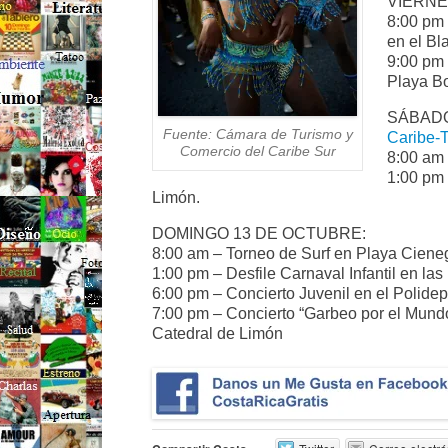
VIERNE
8:00 pm 
en el Bl
9:00 pm 
Playa Bo
SÁBADO
Fuente: Cámara de Turismo y
Caribe-
Comercio del Caribe Sur
8:00 am 
1:00 pm 
Limón.
DOMINGO 13 DE OCTUBRE:
8:00 am – Torneo de Surf en Playa Cieneg
1:00 pm – Desfile Carnaval Infantil en las
6:00 pm – Concierto Juvenil en el Polid
7:00 pm – Concierto “Garbeo por el Mund
Catedral de Limón