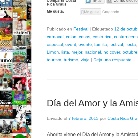
Compartir Costa
Twitter
Correo electró
Rica Gratis
Me gusta:
Me gusta
Cargando...
Publicado en
Festival
|
Etiquetado
12 de octub
carnaval
,
colon
,
cosas
,
costa rica
,
costarricen
especial
,
event
,
evento
,
familia
,
festival
,
fiesta
Limon
,
lista
,
mejor
,
nacional
,
no cover
,
octubre
tourism
,
turismo
,
viaje
|
Deja una respuesta
Día del Amor y la Ami
Enviado el
7 febrero, 2013
por
Costa Rica Grat
Ahorita viene el Día del Amor y la Amistad