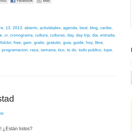
nico
Facebook
Más
re
,
13
,
2013
,
abierto
,
actividades
,
agenda
,
best
,
blog
,
caribe
,
se
,
cr
,
cronograma
,
cultura
,
culturas
,
day
,
day trip
,
dia
,
entrada
,
,
folclor
,
free
,
gam
,
gratis
,
gratuito
,
guia
,
guide
,
hoy
,
libre
,
,
programacion
,
raza
,
semana
,
tico
,
to do
,
todo publico
,
tope
,
stad
is
! ¿Están listos?