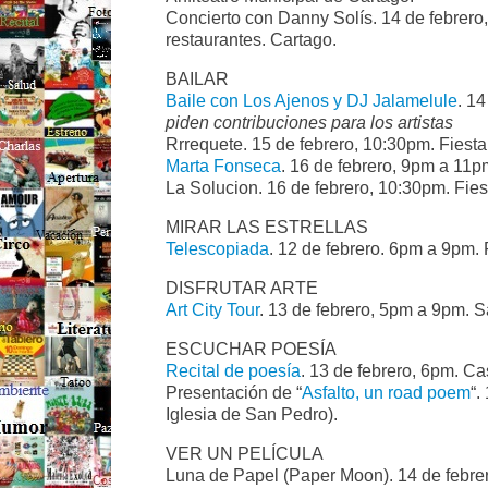
Concierto con Danny Solís. 14 de febrero,
restaurantes. Cartago.
BAILAR
Baile con Los Ajenos y DJ Jalamelule
. 1
piden contribuciones para los artistas
Rrrequete. 15 de febrero, 10:30pm. Fiest
Marta Fonseca
. 16 de febrero, 9pm a 11pm
La Solucion. 16 de febrero, 10:30pm. Fies
MIRAR LAS ESTRELLAS
Telescopiada
. 12 de febrero. 6pm a 9pm.
DISFRUTAR ARTE
Art City Tour
. 13 de febrero, 5pm a 9pm. 
ESCUCHAR POESÍA
Recital de poesía
. 13 de febrero, 6pm. C
Presentación de “
Asfalto, un road poem
“.
Iglesia de San Pedro).
VER UN PELÍCULA
Luna de Papel (Paper Moon). 14 de febrer