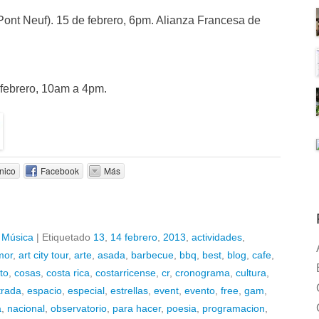
ont Neuf). 15 de febrero, 6pm. Alianza Francesa de
 febrero, 10am a 4pm.
nico
Facebook
Más
,
Música
|
Etiquetado
13
,
14 febrero
,
2013
,
actividades
,
mor
,
art city tour
,
arte
,
asada
,
barbecue
,
bbq
,
best
,
blog
,
cafe
,
to
,
cosas
,
costa rica
,
costarricense
,
cr
,
cronograma
,
cultura
,
trada
,
espacio
,
especial
,
estrellas
,
event
,
evento
,
free
,
gam
,
a
,
nacional
,
observatorio
,
para hacer
,
poesia
,
programacion
,