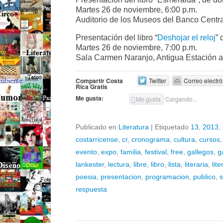
Martes 26 de noviembre, 6:00 p.m.
Auditorio de los Museos del Banco Centra
Presentación del libro “
Deshojar el reloj
”
Martes 26 de noviembre, 7:00 p.m.
Sala Carmen Naranjo, Antigua Estación al
Compartir Costa
Twitter
Correo electró
Rica Gratis
Me gusta:
Me gusta
Cargando...
Publicado en
Literatura
|
Etiquetado
13
,
2013
,
costarricense
,
cr
,
cronograma
,
cultura
,
cursos
evento
,
expo
,
familia
,
festival
,
free
,
gallegos
,
g
lankester
,
lectura
,
libre
,
libro
,
lista
,
literaria
,
lit
poesia
,
presentacion
,
programacion
,
publico
,
s
respuesta