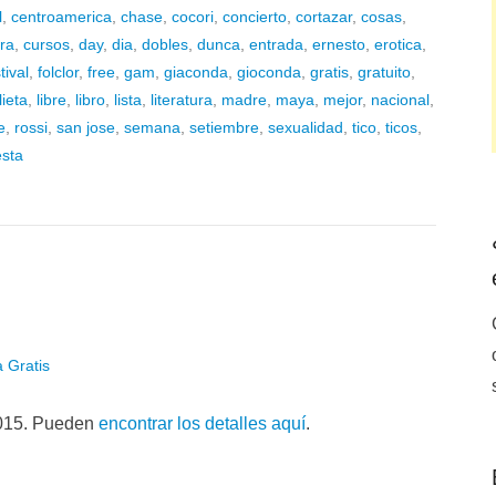
l
,
centroamerica
,
chase
,
cocori
,
concierto
,
cortazar
,
cosas
,
ura
,
cursos
,
day
,
dia
,
dobles
,
dunca
,
entrada
,
ernesto
,
erotica
,
tival
,
folclor
,
free
,
gam
,
giaconda
,
gioconda
,
gratis
,
gratuito
,
lieta
,
libre
,
libro
,
lista
,
literatura
,
madre
,
maya
,
mejor
,
nacional
,
e
,
rossi
,
san jose
,
semana
,
setiembre
,
sexualidad
,
tico
,
ticos
,
esta
 Gratis
 2015. Pueden
encontrar los detalles aquí
.