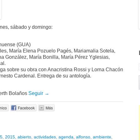
rnes, sábado y domingo:
anuense (GUA)
bles, María Elena Pozuelo Pagés, Mariamalia Sotela,
a González, María Bonilla, María Pérez Yglesias,
al.
oga sobre su obra con Anacristina Rossi y Lorna Chacón
nesto Cardenal. Entrega de su antología.
erth Bolaños
Seguir →
nico
Facebook
Más
5
,
2015
,
abierto
,
actividades
,
agenda
,
alfonso
,
ambiente
,