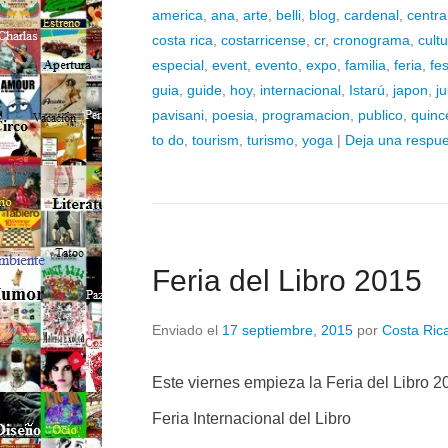
america
,
ana
,
arte
,
belli
,
blog
,
cardenal
,
centra
costa rica
,
costarricense
,
cr
,
cronograma
,
cult
especial
,
event
,
evento
,
expo
,
familia
,
feria
,
fes
guia
,
guide
,
hoy
,
internacional
,
Istarú
,
japon
,
ju
pavisani
,
poesia
,
programacion
,
publico
,
quinc
to do
,
tourism
,
turismo
,
yoga
|
Deja una respu
Feria del Libro 2015
Enviado el
17 septiembre, 2015
por
Costa Rica
Este viernes empieza la Feria del Libro
Feria Internacional del Libro