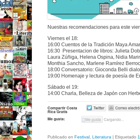
Nuestras recomendaciones para este vie
Viernes el 18:
16:00 Cuentos de la Tradición Maya Am
16:30 Presentacion de libros: Julieta Do
Laura Zúñiga, Helena Ospina, Nidia Marin
Monthia Sancho, Marlene Ramírez Berroc
18:00 Conversatorio: Gioconda Belli dial
19:00 Homenaje y lectura de poesía de Er
Sábado el 19:
14:00 Charla, Belleza de Japón con Herb
Compartir Costa
Twitter
Correo electró
Rica Gratis
Me gusta:
Me gusta
Cargando...
Publicado en
Festival
,
Literatura
|
Etiquetado
1