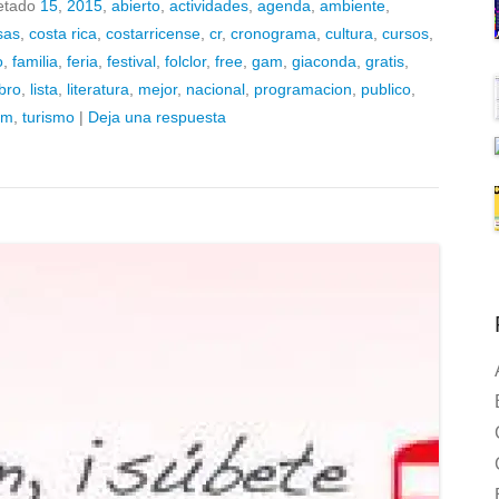
etado
15
,
2015
,
abierto
,
actividades
,
agenda
,
ambiente
,
sas
,
costa rica
,
costarricense
,
cr
,
cronograma
,
cultura
,
cursos
,
o
,
familia
,
feria
,
festival
,
folclor
,
free
,
gam
,
giaconda
,
gratis
,
ibro
,
lista
,
literatura
,
mejor
,
nacional
,
programacion
,
publico
,
sm
,
turismo
|
Deja una respuesta