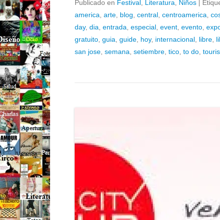
Publicado en
Festival
,
Literatura
,
Niños
|
Etiqu
america
,
arte
,
blog
,
central
,
centroamerica
,
co
day
,
dia
,
entrada
,
especial
,
event
,
evento
,
exp
gratuito
,
guia
,
guide
,
hoy
,
internacional
,
libre
,
l
san jose
,
semana
,
setiembre
,
tico
,
to do
,
touri