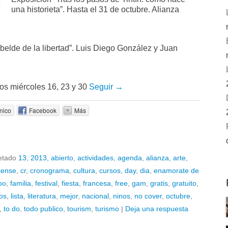
una historieta”. Hasta el 31 de octubre. Alianza
ebelde de la libertad”. Luis Diego González y Juan
 los miércoles 16, 23 y 30
Seguir →
nico
Facebook
Más
etado
13
,
2013
,
abierto
,
actividades
,
agenda
,
alianza
,
arte
,
cense
,
cr
,
cronograma
,
cultura
,
cursos
,
day
,
dia
,
enamorate de
po
,
familia
,
festival
,
fiesta
,
francesa
,
free
,
gam
,
gratis
,
gratuito
,
ros
,
lista
,
literatura
,
mejor
,
nacional
,
ninos
,
no cover
,
octubre
,
,
to do
,
todo publico
,
tourism
,
turismo
|
Deja una respuesta