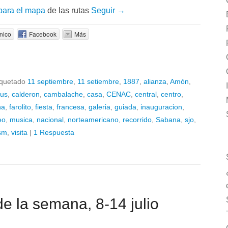
para el mapa
de las rutas
Seguir →
nico
Facebook
Más
iquetado
11 septiembre
,
11 setiembre
,
1887
,
alianza
,
Amón
,
us
,
calderon
,
cambalache
,
casa
,
CENAC
,
central
,
centro
,
na
,
farolito
,
fiesta
,
francesa
,
galeria
,
guiada
,
inauguracion
,
eo
,
musica
,
nacional
,
norteamericano
,
recorrido
,
Sabana
,
sjo
,
ism
,
visita
|
1 Respuesta
 de la semana, 8-14 julio