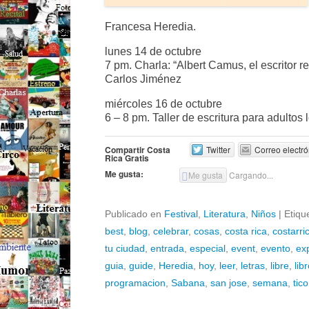
Francesa Heredia.
lunes 14 de octubre
7 pm. Charla: “Albert Camus, el escritor r
Carlos Jiménez
miércoles 16 de octubre
6 – 8 pm. Taller de escritura para adultos
Compartir Costa
Twitter
Correo electró
Rica Gratis
Me gusta:
Me gusta
Cargando...
Publicado en
Festival
,
Literatura
,
Niños
|
Etiqu
best
,
blog
,
celebrar
,
cosas
,
costa rica
,
costarri
tu ciudad
,
entrada
,
especial
,
event
,
evento
,
ex
guia
,
guide
,
Heredia
,
hoy
,
leer
,
letras
,
libre
,
lib
programacion
,
Sabana
,
san jose
,
semana
,
tico