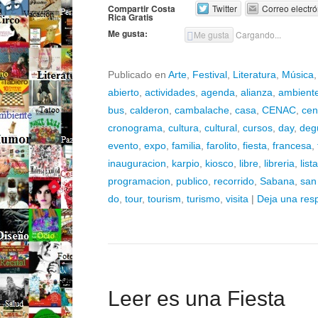
Compartir Costa
Twitter
Correo electró
Rica Gratis
Me gusta:
Me gusta
Cargando...
Publicado en
Arte
,
Festival
,
Literatura
,
Música
abierto
,
actividades
,
agenda
,
alianza
,
ambient
bus
,
calderon
,
cambalache
,
casa
,
CENAC
,
cen
cronograma
,
cultura
,
cultural
,
cursos
,
day
,
deg
evento
,
expo
,
familia
,
farolito
,
fiesta
,
francesa
,
inauguracion
,
karpio
,
kiosco
,
libre
,
libreria
,
lista
programacion
,
publico
,
recorrido
,
Sabana
,
san
do
,
tour
,
tourism
,
turismo
,
visita
|
Deja una res
Leer es una Fiesta