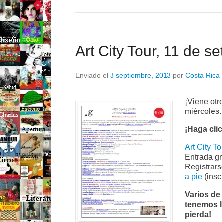
Art City Tour, 11 de s
Enviado el
8 septiembre, 2013
por
Costa Rica 
¡Viene otr
miércoles.
¡Haga cli
Art City To
Entrada gr
Registrars
a pie
(insc
Varios de
tenemos l
pierda!