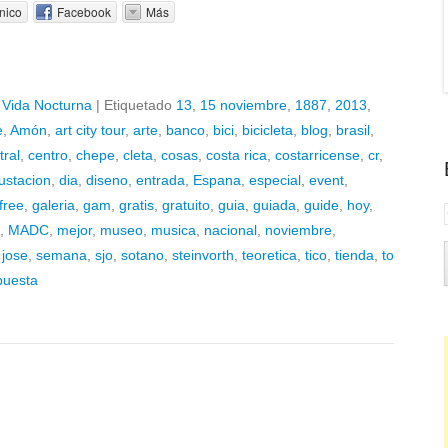
nico
Facebook
Más
,
Vida Nocturna
|
Etiquetado
13
,
15 noviembre
,
1887
,
2013
,
e
,
Amón
,
art city tour
,
arte
,
banco
,
bici
,
bicicleta
,
blog
,
brasil
,
tral
,
centro
,
chepe
,
cleta
,
cosas
,
costa rica
,
costarricense
,
cr
,
ustacion
,
dia
,
diseno
,
entrada
,
Espana
,
especial
,
event
,
free
,
galeria
,
gam
,
gratis
,
gratuito
,
guia
,
guiada
,
guide
,
hoy
,
,
MADC
,
mejor
,
museo
,
musica
,
nacional
,
noviembre
,
 jose
,
semana
,
sjo
,
sotano
,
steinvorth
,
teoretica
,
tico
,
tienda
,
to
puesta