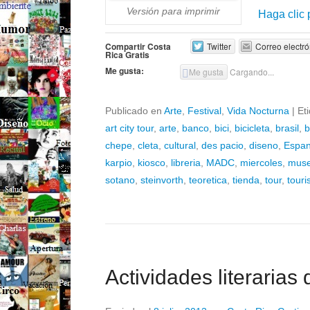
Versión para imprimir
Haga clic 
Compartir Costa
Twitter
Correo electró
Rica Gratis
Me gusta:
Me gusta
Cargando...
Publicado en
Arte
,
Festival
,
Vida Nocturna
|
Et
art city tour
,
arte
,
banco
,
bici
,
bicicleta
,
brasil
,
b
chepe
,
cleta
,
cultural
,
des pacio
,
diseno
,
Espa
karpio
,
kiosco
,
libreria
,
MADC
,
miercoles
,
mus
sotano
,
steinvorth
,
teoretica
,
tienda
,
tour
,
tour
Actividades literarias