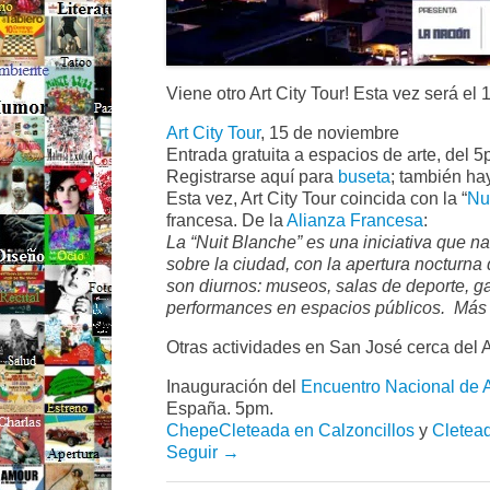
Viene otro Art City Tour! Esta vez será el
Art City Tour
, 15 de noviembre
Entrada gratuita a espacios de arte, del 
Registrarse aquí para
buseta
; también ha
Esta vez, Art City Tour coincida con la “
Nu
francesa. De la
Alianza Francesa
:
La “Nuit Blanche” es una iniciativa que n
sobre la ciudad, con la apertura nocturna
son diurnos: museos, salas de deporte, ga
performances en espacios públicos. Más 
Otras actividades en San José cerca del Ar
Inauguración del
Encuentro Nacional de A
España. 5pm.
ChepeCleteada en Calzoncillos
y
Cletea
Seguir →