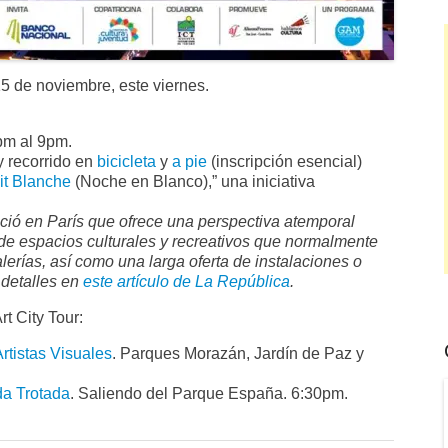
 15 de noviembre, este viernes.
5pm al 9pm.
y recorrido en
bicicleta
y
a pie
(inscripción esencial)
it Blanche
(Noche en Blanco),” una iniciativa
ació en París que ofrece una perspectiva atemporal
 de espacios culturales y recreativos que normalmente
lerías, así como una larga oferta de instalaciones o
detalles en
este artículo de La República
.
t City Tour:
rtistas Visuales
. Parques Morazán, Jardín de Paz y
da Trotada
. Saliendo del Parque España. 6:30pm.